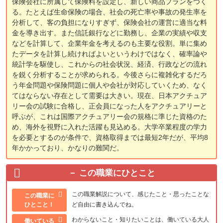
保険会社に所属して保険料を設定し、新しい商品プランをつく
る。たとえば生命保険の場合、社会の死亡率や事故の発生率を
分析して、客の負担になりすぎず、保険会社の運営に適当な料
金を導き出す。また信託銀行などに勤務し、企業の実績や収支
などを計算して、企業年金を考えるのも主要な役割。単に集め
たデータを計算し続ければよいというわけではなく、確率論や
統計学を駆使し、これからの社会状況、経済、行政などの流れ
を鋭く分析することが求められる。今後さらに複雑化するだろ
う年金問題や保険問題に個人や会社が対応していくため、なく
てはならない存在として需要は大きい。現在、日本アクチュア
リー会の試験に合格し、正会員になった人をアクチュアリーと
呼ぶが、これは国際アクチュアリー会の規格に準じた資格のた
め、海外を視野に入れた活躍も見込める。大学卒業程度の学力
を必要とするのが条件で、資格取得までは最短2年だが、平均8
年かかっており、かなりの難関だ。
この職業にひとこと
この職業解説について、感じたこと・思ったことな
この職業に
ひとこと！
ど自由に書き込んでね。
わからないこと・知りたいことは、働いている大人
働いている