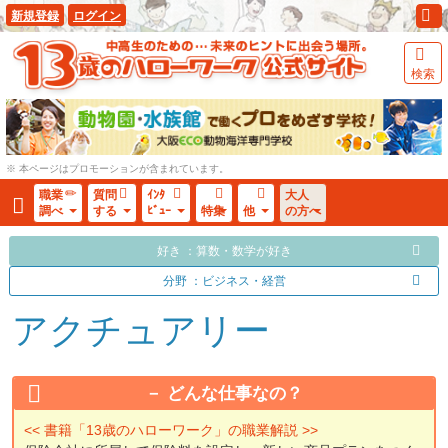
新規登録
ログイン
検索
※ 本ページはプロモーションが含まれています。
職業
質問
ｲﾝﾀ
大人
調べ
する
ﾋﾞｭｰ
特集
他
の方へ
好き ：算数・数学が好き
分野 ：ビジネス・経営
アクチュアリー
どんな仕事なの？
<< 書籍「13歳のハローワーク」の職業解説 >>