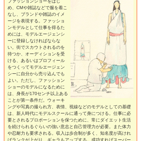
ファッションショーをはじ
め、CMや雑誌などで服を着こ
なし、ブランドや雑誌のイメ
ージを表現する。ファッショ
ンモデルとして仕事を得るた
めには、モデルエージェンシ
ーに登録しなければならな
い。街でスカウトされるのを
待つか、オーディションを受
ける、あるいはプロフィール
をつくってモデルエージェン
シーに自分から売り込んでも
よい。ただし、ファッション
ショーのモデルになるために
は、身長が170センチ以上ある
ことが第一条件だ。ウォーキ
ングや写真の撮られ方、表情、視線などのモデルとしての基礎
は、新人時代にモデルスクールに通って身につける。仕事に必
要とされるプロポーションを保つために、常にダイエット生活
を続けられるぐらいの強い意志と自己管理力が必要。また体力
や忍耐力も要求される。収入は歩合制が多く、知名度が高けれ
ばランクが上がり、ギャラもアップする。成功すればスーパー