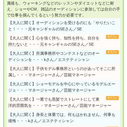
属後も、ウォーキングなどのレッスンやダイエットなどに耐
え、ショーやCM、雑誌のオーディションに参加しては自分の手
で仕事を掴んでくるという努力が必要です。
【大人に聞く】
オーディションを受けるのにも「やりたいこ
と！・・・元キャンギャルのSEさん／SE
【大人に聞く】
心を強く持ち、知性を持ち、自分を
持たないと・・・元キャンギャルのSEさん／SE
【大人に聞く】
所属事務所やコンテストなどのオー
ディションを・・・kさん／エステティシャン
【大人に聞く】
子供モデル事務所というのがあってそこに所
属し・・・マネージャーさん／芸能マネージャー
【大人に聞く】
ショーモデルを中心にやっているモデルエー
ジェ・・・マネージャーさん／芸能マネージャー
【大人に聞く】
一重でも黒髪でストレートにして東
洋的雰囲気を・・・マネージャーさん／芸能マネージャー
【大人に聞く】
身長と体重では、何もはかれません。何事も
後悔・・・kさん／エステティシャン