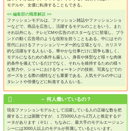
モデルや、女優に転身することもできる。
<< 編集部の職業解説 >>
ファッションモデルは、ファッション雑誌やファッションショ
ーなどで、商品を広告し、活躍するモデルのことをいう。また
それ以外にも、テレビCMや広告のポスターなどに登場し、ブラ
ンドの動く広告塔のような役割を担うこともある。中にはその
世代におけるファッションリーダー的な立場となり、カリスマ
的な活躍をする人もいる。華やかな仕事だけに競争も激しく、
モデルになるための条件も厳しい。身長や体型など様々な肉体
的条件を備えているだけでなく、それらを維持するための様々
な努力や、ショーにおけるウォーキングの技術、写真などでの
ポーズをとる際の感性なども重要である。人気モデルの中には
タレントや俳優などに転進する人もいる。
何人働いているの？
現在ファッションモデルとして活躍している人の正確な数を把
握することは困難ですが、１万5000人から2万人と推定するデ
ータがあります（※1）。ちなみに、最大手のモデルエージェン
シーには3000人以上のモデルが所属しているといいます。