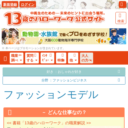
新規登録
ログイン
検索
※ 本ページはプロモーションが含まれています。
職業
質問
ｲﾝﾀ
大人
調べ
する
ﾋﾞｭｰ
特集
他
の方へ
好き ：おしゃれが好き
分野 ：ファッションビジネス
ファッションモデル
どんな仕事なの？
<< 書籍「13歳のハローワーク」の職業解説 >>