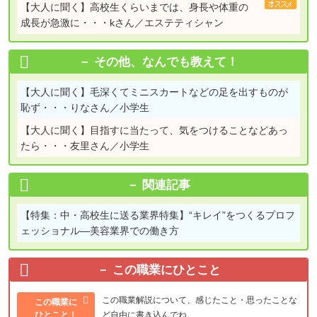
【大人に聞く】
高校生くらいまでは、身長や体重の
成長が急激に・・・kさん／エステティシャン
その他、なんでも教えて！
【大人に聞く】
毛深くてミニスカートなどの足を出すものが
恥ず・・・りなさん／小学生
【大人に聞く】
目指すに当たって、気をつけることなどあっ
たら・・・友里さん／小学生
関連記事
【特集：中・高校生に送る業界特集】
“キレイ”をつくるプロフ
ェッショナル―美容業界での働き方
この職業にひとこと
この職業解説について、感じたこと・思ったことな
この職業に
ひとこと！
ど自由に書き込んでね。