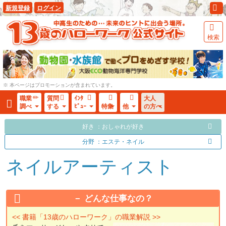
新規登録
ログイン
検索
※ 本ページはプロモーションが含まれています。
職業
質問
ｲﾝﾀ
大人
調べ
する
ﾋﾞｭｰ
特集
他
の方へ
好き ：おしゃれが好き
分野 ：エステ・ネイル
ネイルアーティスト
どんな仕事なの？
<< 書籍「13歳のハローワーク」の職業解説 >>