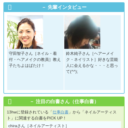
先輩インタビュー
守田智子さん［ネイル・着
鈴木純子さん［ヘアーメイ
付・ヘアメイクの教員］教え
ク・ネイリスト］好きな芸能
子たちよはばたけ！
人に会えるかな・・・と思っ
て(^^);
注目の白書さん（仕事白書）
13hwに登録されている「
仕事白書
」から「ネイルアーティス
ト」に関連する白書をPICK UP！
chiraさん［ネイルアーティスト］