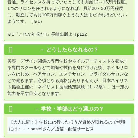
普通。ライセンスを持っていたとしても月給12～15万円程度。
1つのサロンを任されるようになれば、月給20～30万円程度
に。独立しても月100万円稼ぐような人はまだそれほどいない
ようです。（※1）
※1『これが年収だ!!』長崎出版よりp122
どうしたらなれるの？
美容・デザイン関係の専門学校やネイルアーティストを養成す
る専門スクールなどで知識や技術を身に付けた後、ネイルサロ
ンをはじめ、ヘアサロン、エステサロン、ブライダルサロンな
どで働きます。必須となる資格はありませんが、日本ネイリス
ト協会主催の「ネイリスト技能検定試験（1～3級）」は一定の
能力を示す目安となります。
学校・学部はどう選ぶの？
【大人に聞く】
学校には行ったほうが資格が取れるので就職
には・・・pastelさん／通信・配信サービス