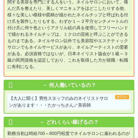
関する美容を専門にする人をいう。ネイルサロンにおいて、痛
んだ爪を整えたり、美しくマニキュアをほどこしたりする他、
様々な美しい模様や図柄が描かれたネイルチップと呼ばれる付
け爪を製作したりもする。わずか１～２平方センチメートルの
付け爪に何十色というアクリル絵の具を使用してフリーハンド
で描かれるネイルチップは、ミクロの芸術と呼ぶことができる
ものまである。ネイルサロン以外でも美容院やエステティック
サロンでもネイルサービスがあり、ネイルアーティストの需要
がある。必須資格ではないが、日本ネイリスト協会が１級～３
級の民間資格を認定しており、これを取得した方が就職・転職
に有利になる。
何人働いているの？
【大人に聞く】
男性スタッフのみのネイリストサロ
ンがあります・・・たかっちさん／美容師
どれくらい稼げるの？
勤務当初は時給700～800円程度でネイルサロンに雇われるのが