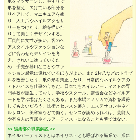
爪をマッサージし、やすりで
形を整え、欠けている部分を
リペアして、マニキュアを塗
り、人工爪やネイルアクセサ
リーをつけたり、絵を描いた
りして美しくデザインする。
圧倒的に女性が多い。客のヘ
アスタイルやファッションな
どに合わせたデザインを考
え、きれいに塗っていくた
め、手先が器用なことやファ
ッション感覚に優れているほうがよい。また2枚爪などのトラブ
ルを改善したり、爪の形を矯正したり、日常的なネイルケアの
アドバイスも仕事のうちだ。日本でもネイルアーティストの専
門学校が誕生しており、学校やスクール、講習会などネイルア
ートを学ぶ場はたくさんある。また本場アメリカで資格を獲得
してもよいだろう。技術とセンスを磨き、エステサロンやネイ
ルサロン、美容室などで働く。センスが認められれば、芸能人
や有名人の専属ネイルアーティストになることも夢ではない。
<< 編集部の職業解説 >>
ネイルアーティストとはネイリストとも呼ばれる職業で、爪に