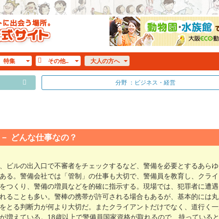
特集
その他..
大人
の方へ
分野 ：ビジネス・経営
どんな仕事なの？
、ビルの出入口で不審者をチェックするなど、警備を必要とするあらゆ
ある。警備会社では「管制」の仕事も大切で、警備員を教育し、クライ
をつくり、警備の増員などを的確に指示する。現場では、犯罪者に遭遇
れることも多い。警棒の携帯が許可される場合もあるが、基本的には丸
をとる判断力が何より大切だ。またクライアントだけでなく、道行く一
が増えている。18歳以上で警備員国家資格が取れるので、持っている