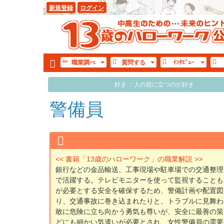
新規登録
ログイン
職業
調べ
質問
する
ｲﾝﾀ
ﾋﾞｭｰ
好き ：人の役に立つのが好き
警備員
<< 書籍「13歳のハローワーク」の職業解説 >>
銀行などの金品輸送、工事現場や駐車場での交通整理
で活躍する。テレビモニターを使って監視することも
が必要とする安全を確保するため、警備計画や配置図
り、交通事故に巻き込まれたりと、トラブルに見舞わ
敢に危険に立ち向かう勇気も尊いが、安全に最善の策
どにも細かい気遣いが必要とされ、女性警備員の需要