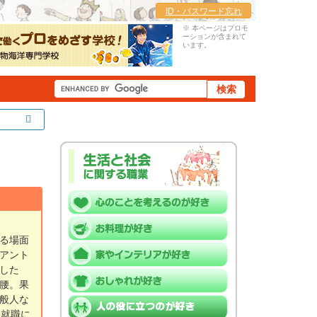
ID・パスワード忘れ
※ 本ページはプロモ
ーションが含まれて
います。
る場面
アント
した
腰。果
般人な
と就職に