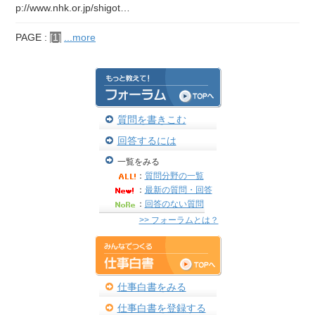
p://www.nhk.or.jp/shigot…
PAGE :
[1]
...more
質問を書きこむ
回答するには
一覧をみる
：
質問分野の一覧
：
最新の質問・回答
：
回答のない質問
>> フォーラムとは？
仕事白書をみる
仕事白書を登録する