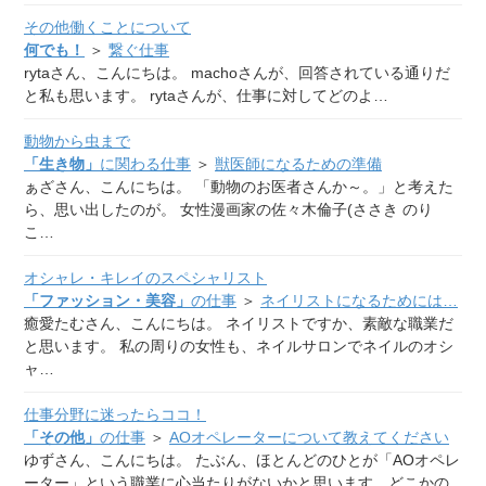
その他働くことについて
何でも！
＞
繋ぐ仕事
rytaさん、こんにちは。 machoさんが、回答されている通りだ
と私も思います。 rytaさんが、仕事に対してどのよ…
動物から虫まで
「生き物」
に関わる仕事
＞
獣医師になるための準備
ぁざさん、こんにちは。 「動物のお医者さんか～。」と考えた
ら、思い出したのが。 女性漫画家の佐々木倫子(ささき のり
こ…
オシャレ・キレイのスペシャリスト
「ファッション・美容」
の仕事
＞
ネイリストになるためには…
癒愛たむさん、こんにちは。 ネイリストですか、素敵な職業だ
と思います。 私の周りの女性も、ネイルサロンでネイルのオシ
ャ…
仕事分野に迷ったらココ！
「その他」
の仕事
＞
AOオペレーターについて教えてください
ゆずさん、こんにちは。 たぶん、ほとんどのひとが「AOオペレ
ーター」という職業に心当たりがないかと思います。どこかの