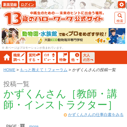
新規登録
ログイン
検索
※ 本ページはプロモーションが含まれています。
職業
質問
ｲﾝﾀ
大人
調べ
する
ﾋﾞｭｰ
特集
他
の方へ
HOME
>
もっと教えて！フォーラム
>
かずくんさんの投稿一覧
投稿一覧
かずくんさん［教師・講
師・インストラクター］
かずくんさんの仕事白書をみる
PAGE :
[1]
...more