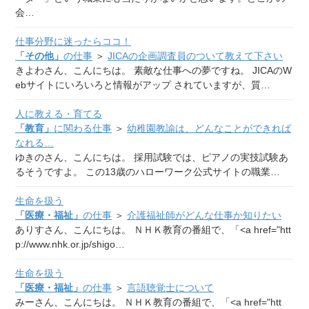
会…
仕事分野に迷ったらココ！
「その他」
の仕事
＞
JICAの企画調査員のついて教えて下さい
きよわさん、こんにちは。 素敵な仕事への夢ですね。 JICAのW
ebサイトにいろいろと情報がアップ されていますが、質…
人に教える・育てる
「教育」
に関わる仕事
＞
幼稚園教諭は、どんなことができれば
なれる…
ゆきのさん、こんにちは。 採用試験では、ピアノの実技試験あ
るそうですよ。 この13歳のハローワーク公式サイトの職業…
生命を扱う
「医療・福祉」
の仕事
＞
介護福祉師がどんな仕事か知りたい
ありすさん、こんにちは。 ＮＨＫ教育の番組で、「<a href="htt
p://www.nhk.or.jp/shigo…
生命を扱う
「医療・福祉」
の仕事
＞
言語聴覚士について
みーさん、こんにちは。 ＮＨＫ教育の番組で、「<a href="htt