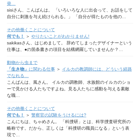
発…
sisiさん、こんばんは。 「いろいろな人に出会って、お話をして
自分に刺激を与え続けられる。」 「自分が得たものを他の…
その他働くことについて
何でも！
＞
やりたいことがわかりません!
sakikasさん、はじめまして。 辞めてしまったデザイナーという
仕事は、●の箇条書きの項目を結構網羅していませんか？…
動物から虫まで
「生き物」
に関わる仕事
＞
イルカの教調師には、どういう経路
でなれる…
こんばんは、風さん。 イルカの調教師、水族館のイルカのショ
ーで見かける人たちですよね。見る人たちに感動を与える素敵
な職…
その他働くことについて
何でも！
＞
警察官の試験をうけるには?
こんにちは、ちゃめさん。 「科捜研」とは、科学捜査研究所の
略称です。だから、正しくは「科捜研の職員になる」という表
現で…