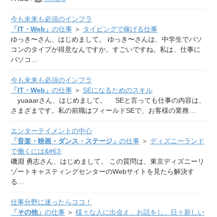
今も未来も必須のインフラ
「IT・Web」
の仕事
＞
タイピングで稼げる仕事
ゆっき〜さん、はじめまして。 ゆっき〜さんは、中学生でパソ
コンのタイプが得意なんですか。すごいですね。私は、仕事に
パソコ…
今も未来も必須のインフラ
「IT・Web」
の仕事
＞
SEになるためのスキル
yuaaarさん、はじめまして。 SEと言っても仕事の内容は、
さまざまです。私の前職はフィールドSEで、お客様の業務…
エンターテイメントの中心
「音楽・映画・ダンス・ステージ」
の仕事
＞
ディズニーランド
で働くには&#63;
磯淵 勇志さん、はじめまして。 この質問は、東京ディズニーリ
ゾートキャスティングセンターのWebサイトを見たら解決す
る…
仕事分野に迷ったらココ！
「その他」
の仕事
＞
様々な人に出会え、お話をし、日々新しい