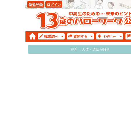
新規登録
ログイン
職業
調べ
質問
する
ｲﾝﾀ
ﾋﾞｭｰ
好き ：人体・遺伝が好き