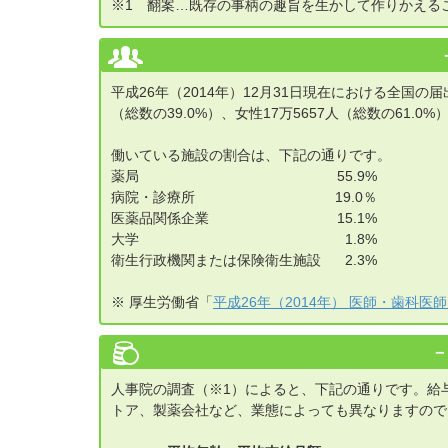
※1 翻案…既存の事柄の趣旨を生かして作りかえる
平成26年（2014年）12月31日現在における全国の
（総数の39.0%）、女性17万5657人（総数の61
働いている施設の割合は、下記の通りです。
薬局
55.9%
病院・診療所
19.0％
医薬品関係企業
15.1%
大学
1.8%
衛生行政機関または保険衛生施設
2.3%
※ 厚生労働省「
平成26年（2014年） 医師・歯科
人事院の調査（※1）によると、下記の通りです。給
トア、製薬会社など、業態によっても異なりますので