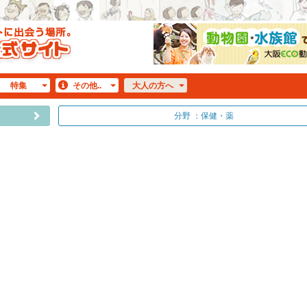
特集
その他..
大人
の方へ
分野 ：保健・薬