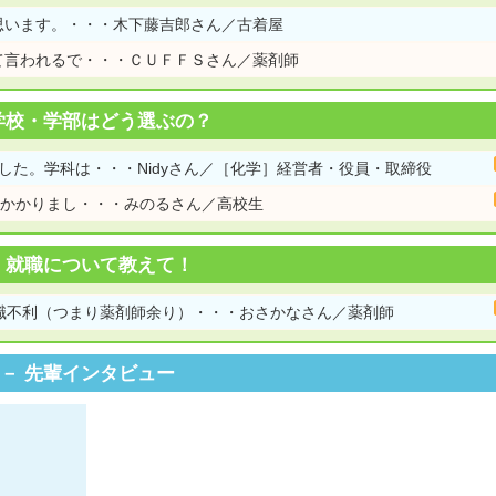
思います。・・・木下藤吉郎さん／古着屋
て言われるで・・・ＣＵＦＦＳさん／薬剤師
学校・学部はどう選ぶの？
した。学科は・・・Nidyさん／［化学］経営者・役員・取締役
万かかりまし・・・みのるさん／高校生
就職について教えて！
職不利（つまり薬剤師余り）・・・おさかなさん／薬剤師
先輩インタビュー