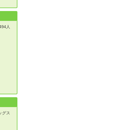
94人
ッグス