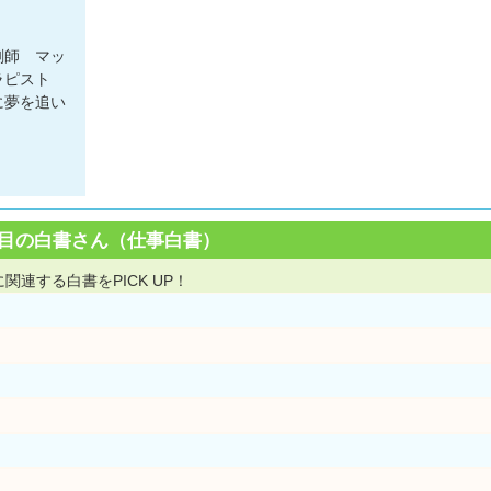
剤師 マッ
ラピスト
に夢を追い
目の白書さん（仕事白書）
関連する白書をPICK UP！