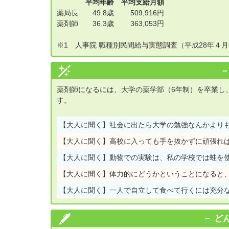
平均年齢
平均支給月額
薬局長
49.8歳
509,916円
薬剤師
36.3歳
363,053円
※1 人事院 職種別民間給与実態調査（平成28年４
薬剤師になるには、大学の薬学部（6年制）を卒業し
す。
【大人に聞く】
社会に出たら大学の勉強なんかより
【大人に聞く】
高校に入っても手を抜かずに頑張れ
【大人に聞く】
動物での実験は、私の学校では蛙を
【大人に聞く】
体力的にどうかということになると
【大人に聞く】
一人で自立して食べて行くには充分
ど