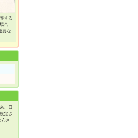
導する
場合
重要な
元来、日
規定さ
公布さ