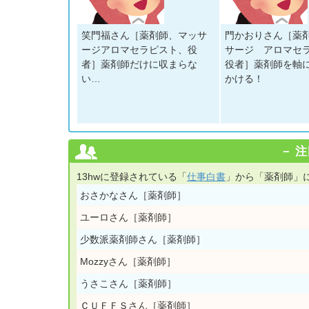
笑門福さん［薬剤師、マッサ
門かおりさん［薬
ージアロマセラピスト、役
サージ アロマセ
者］薬剤師だけに収まらな
役者］薬剤師を軸
い…
かける！
注
13hwに登録されている「
仕事白書
」から「薬剤師」に
おさかなさん［薬剤師］
ユーロさん［薬剤師］
少数派薬剤師さん［薬剤師］
Mozzyさん［薬剤師］
うさこさん［薬剤師］
ＣＵＦＦＳさん［薬剤師］