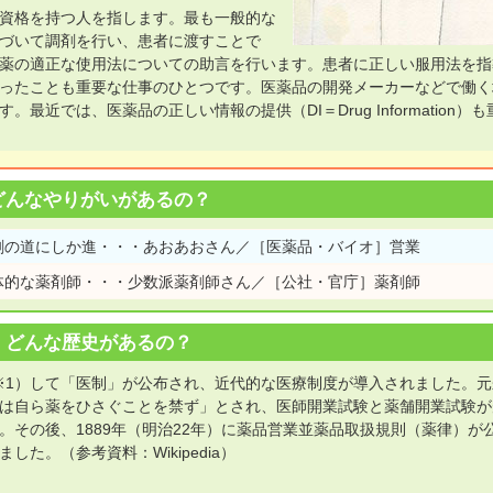
資格を持つ人を指します。最も一般的な
づいて調剤を行い、患者に渡すことで
薬の適正な使用法についての助言を行います。患者に正しい服用法を指
ったことも重要な仕事のひとつです。医薬品の開発メーカーなどで働く
近では、医薬品の正しい情報の提供（DI＝Drug Information）も
どんなやりがいがあるの？
剤の道にしか進・・・あおあおさん／［医薬品・バイオ］営業
体的な薬剤師・・・少数派薬剤師さん／［公社・官庁］薬剤師
どんな歴史があるの？
（※1）して「医制」が公布され、近代的な医療制度が導入されました。
は自ら薬をひさぐことを禁ず」とされ、医師開業試験と薬舗開業試験が
その後、1889年（明治22年）に薬品営業並薬品取扱規則（薬律）が
た。（参考資料：Wikipedia）