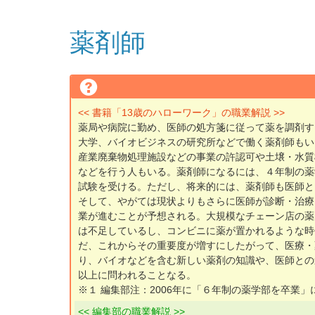
薬剤師
<< 書籍「13歳のハローワーク」の職業解説 >>
薬局や病院に勤め、医師の処方箋に従って薬を調剤す
大学、バイオビジネスの研究所などで働く薬剤師もい
産業廃棄物処理施設などの事業の許認可や土壌・水質
などを行う人もいる。薬剤師になるには、４年制の薬
試験を受ける。ただし、将来的には、薬剤師も医師と
そして、やがては現状よりもさらに医師が診断・治療
業が進むことが予想される。大規模なチェーン店の薬
は不足しているし、コンビニに薬が置かれるような時
だ、これからその重要度が増すにしたがって、医療・
り、バイオなどを含む新しい薬剤の知識や、医師との
以上に問われることなる。
※１ 編集部注：2006年に「６年制の薬学部を卒業
<< 編集部の職業解説 >>