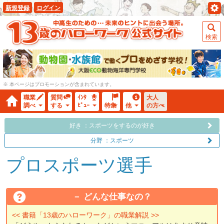
新規登録
ログイン
検索
※ 本ページはプロモーションが含まれています。
職業
質問
ｲﾝﾀ
大人
調べ
する
ﾋﾞｭｰ
特集
他
の方へ
好き ：スポーツをするのが好き
分野 ：スポーツ
プロスポーツ選手
どんな仕事なの？
<< 書籍「13歳のハローワーク」の職業解説 >>