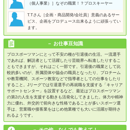
（個人事業）］なぞの職業！？プロスキーヤー
T.Tさん［企画・商品開発/会社員］意義のあるサー
ビス、企画をプロデュース出来るように頑張ってい
ます。
お仕事豆知識
プロスポーツマンにとって不安の種が引退後の生活。一流選手
であれば、解説者として活躍したり芸能界へ転進したりするこ
ともできますが、それはごく一部です。引退後の職業として比
較的多いのが、所属団体や協会の職員となったり、プロチーム
や教育機関、スポーツ教室などで指導者としての仕事をしたり
すること。Jリーグでは引退選手の再就職を支援する「キャリア
サポートセンター」を設置するなど、最近はプロスポーツマン
の第2の人生を支援する動きも活発化してきました。体力や精神
力に優れ、外交的で前向きな性格であることが多いスポーツ選
手は、営業職や接客業をはじめ他業種でも大いに活躍が期待さ
れるようです。
その他、なんでも教えて！