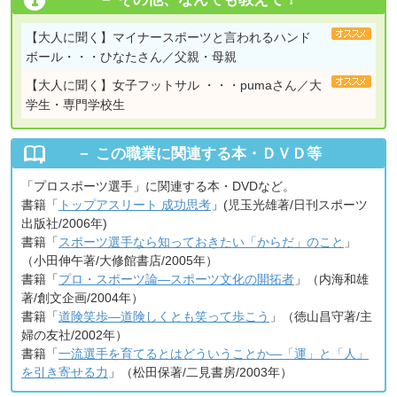
【大人に聞く】
マイナースポーツと言われるハンド
ボール・・・ひなたさん／父親・母親
【大人に聞く】
女子フットサル ・・・pumaさん／大
学生・専門学校生
この職業に関連する本・ＤＶＤ等
「プロスポーツ選手」に関連する本・DVDなど。
書籍「
トップアスリート 成功思考
」(児玉光雄著/日刊スポーツ
出版社/2006年)
書籍「
スポーツ選手なら知っておきたい「からだ」のこと
」
（小田伸午著/大修館書店/2005年）
書籍「
プロ・スポーツ論―スポーツ文化の開拓者
」（内海和雄
著/創文企画/2004年）
書籍「
道険笑歩―道険しくとも笑って歩こう
」（徳山昌守著/主
婦の友社/2002年）
書籍「
一流選手を育てるとはどういうことか―「運」と「人」
を引き寄せる力
」（松田保著/二見書房/2003年）