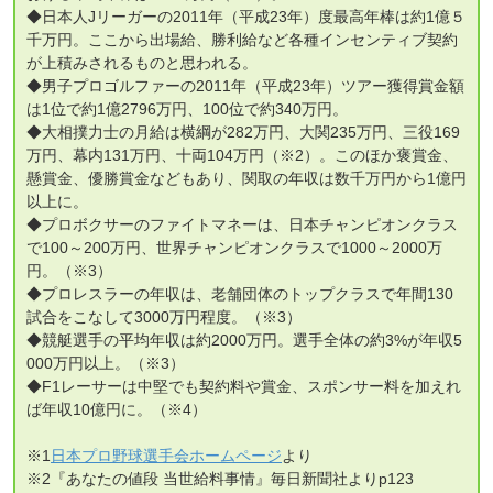
◆日本人Jリーガーの2011年（平成23年）度最高年棒は約1億５
千万円。ここから出場給、勝利給など各種インセンティブ契約
が上積みされるものと思われる。
◆男子プロゴルファーの2011年（平成23年）ツアー獲得賞金額
は1位で約1億2796万円、100位で約340万円。
◆大相撲力士の月給は横綱が282万円、大関235万円、三役169
万円、幕内131万円、十両104万円（※2）。このほか褒賞金、
懸賞金、優勝賞金などもあり、関取の年収は数千万円から1億円
以上に。
◆プロボクサーのファイトマネーは、日本チャンピオンクラス
で100～200万円、世界チャンピオンクラスで1000～2000万
円。（※3）
◆プロレスラーの年収は、老舗団体のトップクラスで年間130
試合をこなして3000万円程度。（※3）
◆競艇選手の平均年収は約2000万円。選手全体の約3%が年収5
000万円以上。（※3）
◆F1レーサーは中堅でも契約料や賞金、スポンサー料を加えれ
ば年収10億円に。（※4）
※1
日本プロ野球選手会ホームページ
より
※2『あなたの値段 当世給料事情』毎日新聞社よりp123