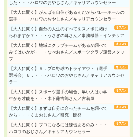
した・・・ハロワのおやじさん／キャリアカウンセラー
【大人に聞く】
がんばる自信があるんだからバレーボールの
選手・・・ハロワのおやじさん／キャリアカウンセラー
【大人に聞く】
自分の人生のすべてをスノボに賭け
られますか？・・・うさぎの耳さん／事務機器・インテリア
【大人に聞く】
地域にクラブチームがあるか調べて
みてはいかが・・・なべおさん／スポーツクラブ運営スタッ
フ
【大人に聞く】
５．プロ野球のトライアウト（選手
選考会）６．・・・ハロワのおやじさん／キャリアカウンセ
ラー
【大人に聞く】
スポーツ選手の場合、早い人は小学
生から才能を・・・木下藤吉郎さん／古着屋
【大人に聞く】
まずは自分に合ったチームを調べて
から・・・くまおじさん／研究・開発
【大人に聞く】
プロになるには練習あるのみ・・・
ハロワのおじさん／キャリアカウンセラー