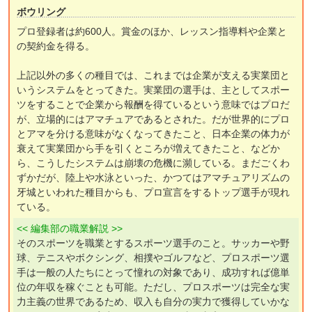
ボウリング
プロ登録者は約600人。賞金のほか、レッスン指導料や企業と
の契約金を得る。
上記以外の多くの種目では、これまでは企業が支える実業団と
いうシステムをとってきた。実業団の選手は、主としてスポー
ツをすることで企業から報酬を得ているという意味ではプロだ
が、立場的にはアマチュアであるとされた。だが世界的にプロ
とアマを分ける意味がなくなってきたこと、日本企業の体力が
衰えて実業団から手を引くところが増えてきたこと、などか
ら、こうしたシステムは崩壊の危機に瀕している。まだごくわ
ずかだが、陸上や水泳といった、かつてはアマチュアリズムの
牙城といわれた種目からも、プロ宣言をするトップ選手が現れ
ている。
<< 編集部の職業解説 >>
そのスポーツを職業とするスポーツ選手のこと。サッカーや野
球、テニスやボクシング、相撲やゴルフなど、プロスポーツ選
手は一般の人たちにとって憧れの対象であり、成功すれば億単
位の年収を稼ぐことも可能。ただし、プロスポーツは完全な実
力主義の世界であるため、収入も自分の実力で獲得していかな