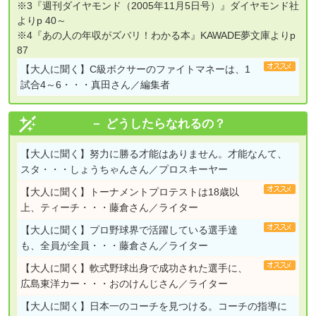
※3『週刊ダイヤモンド（2005年11月5日号）』ダイヤモンド社
よりp 40～
※4『あの人の年収がズバリ！わかる本』KAWADE夢文庫よりp
87
【大人に聞く】
C級ボクサーのファイトマネーは、1
試合4～6・・・真田さん／編集者
どうしたらなれるの？
【大人に聞く】
努力に勝る才能はありません。才能なんて、
スタ・・・しょうちゃんさん／プロスキーヤー
【大人に聞く】
トーナメントプロテストは18歳以
上、ティーチ・・・藤倉さん／ライター
【大人に聞く】
プロ野球界で活躍している選手達
も、全員が全員・・・藤倉さん／ライター
【大人に聞く】
軟式野球出身で成功された選手に、
広島東洋カー・・・おのけんじさん／ライター
【大人に聞く】
日本一のコーチを見つける。コーチの指導に