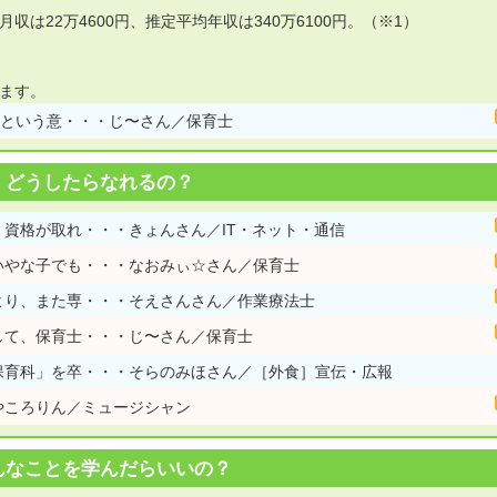
収は22万4600円、推定平均年収は340万6100円。（※1）
ます。
”という意・・・じ〜さん／保育士
どうしたらなれるの？
資格が取れ・・・きょんさん／IT・ネット・通信
いやな子でも・・・なおみぃ☆さん／保育士
より、また専・・・そえさんさん／作業療法士
して、保育士・・・じ〜さん／保育士
保育科」を卒・・・そらのみほさん／［外食］宣伝・広報
やころりん／ミュージシャン
んなことを学んだらいいの？