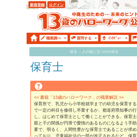
新規登録
ログイン
職業
調べ
質問
する
ｲﾝﾀ
ﾋﾞｭｰ
好き ：人の役に立つのが好き
保育士
<< 書籍「13歳のハローワーク」の職業解説 >>
保育所で、乳児から小学校就学までの幼児を保育する
で一定の科目を修得し卒業するか、都道府県知事の行
し、はじめて保育士として働くことができる。保育士
親と子の関係が円滑で愛情のあるものになるよう手助
要で、明るく、人間性豊かな保育士であることが求め
っており、児童福祉法の一部が改正されるなど、保育