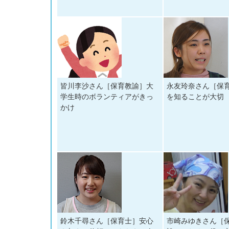
皆川李沙さん［保育教諭］大
永友玲奈さん［保
学生時のボランティアがきっ
を知ることが大切
かけ
鈴木千尋さん［保育士］安心
市崎みゆきさん［