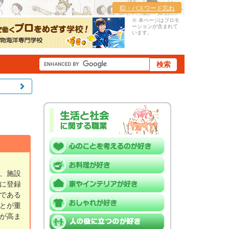
ID・パスワード忘れ
※ 本ページはプロモ
ーションが含まれて
います。
、施設
に登録
である
とが重
が高ま