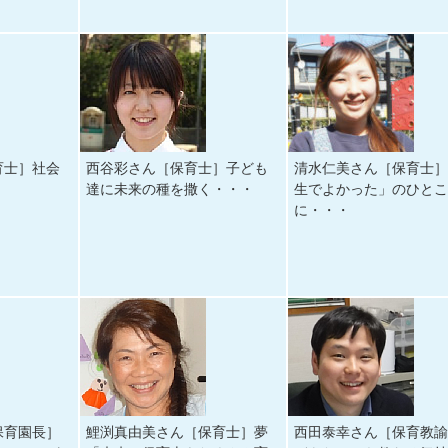
育士］社会
西谷彩さん［保育士］子ども
清水仁美さん［保育士
達に未来の種を撒く・・・
生でよかった」のひと
に・・・
保育園長］
鯉渕真由美さん［保育士］夢
西田泰幸さん［保育教