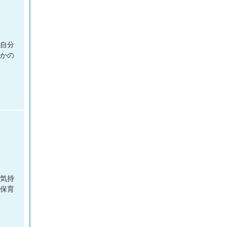
］自分
誰かの
］気持
る保育