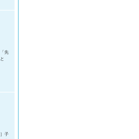
］「先
こと
諭］子