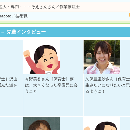
短大・専門・・・そえさんさん／作業療法士
coto／技術職
先輩インタビュー
育士］沢山
今野美香さん［保育士］夢
久保亜里沙さん［保育
選んだ道を
は、大きくなった卒園児に会
生みたいになりたいと
うこと
るように！