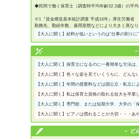
◆民間で働く保育士（調査時平均年齢32.3歳）の平均月
※1『賃金構造基本統計調査 平成16年』厚生労働省
勤務先、勤続年数、雇用形態などにより大きく異なり
【大人に聞く】
給料が低いというのは”仕事の割りに
【大人に聞く】
保育士になるのに一番簡単な方法は、
【大人に聞く】
色々な姿を見ていくうちに、どんな
【大人に聞く】
年間の授業料などは国公立・私立に
【大人に聞く】
私は保育士資格の取れる短大を卒業
【大人に聞く】
専門校、または短期大学、大学の「
【大人に聞く】
ピアノは慣れることが大切・・・あ
ど