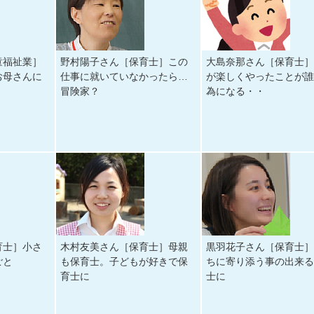
童福祉業］
野村陽子さん［保育士］この
大島奈那さん［保育士
お母さんに
仕事に就いていなかったら…
が楽しくやったことが
冒険家？
為になる・・
育士］小さ
木村友美さん［保育士］母親
黒羽花子さん［保育士
ごと
も保育士。子どもが好きで保
ちに寄り添う事の出来
育士に
士に