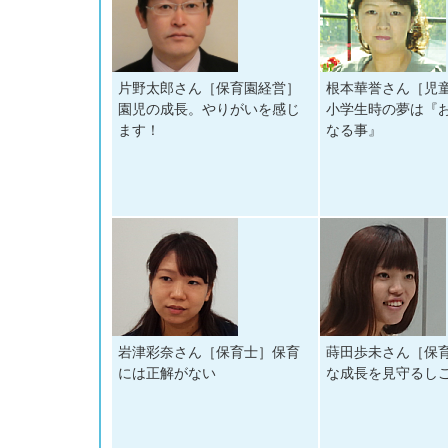
片野太郎さん［保育園経営］
根本華誉さん［児
園児の成長。やりがいを感じ
小学生時の夢は『
ます！
なる事』
岩津彩奈さん［保育士］保育
蒔田歩未さん［保
には正解がない
な成長を見守るし