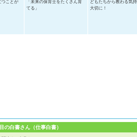
立つことが
「未来の保育士をたくさん育
どもたちから教わる気
てる」
大切に！
目の白書さん（仕事白書）