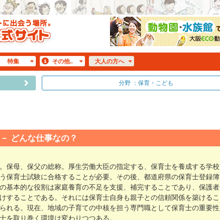
特集
その他..
大人
の方へ
分野 ：保育・こども
どんな仕事なの？
。保母、保父の総称。厚生労働大臣の指定する、保育士を養成する学校
う保育士試験に合格することが必要。その後、都道府県の保育士登録簿
の基本的な役割は家庭養育の不足を支援、補完することであり、保護者
けすることである。それには保育士自身も親子との信頼関係を築けるこ
られる。現在、地域の子育ての中核を担う専門職として保育士の重要性
士を取り巻く環境は変わりつつある。