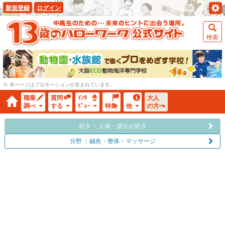
新規登録
ログイン
検索
※ 本ページはプロモーションが含まれています。
職業
質問
ｲﾝﾀ
大人
調べ
する
ﾋﾞｭｰ
特集
他
の方へ
好き ：人体・遺伝が好き
分野 ：鍼灸・整体・マッサージ