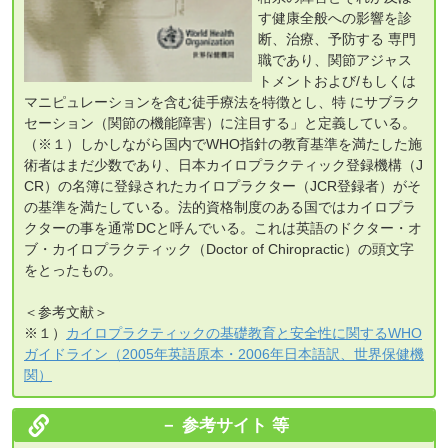
す健康全般への影響を診
断、治療、予防する 専門
職であり、関節アジャス
トメントおよび/もしくは
マニピュレーションを含む徒手療法を特徴とし、特 にサブラク
セーション（関節の機能障害）に注目する」と定義している。
（※１）しかしながら国内でWHO指針の教育基準を満たした施
術者はまだ少数であり、日本カイロプラクティック登録機構（J
CR）の名簿に登録されたカイロプラクター（JCR登録者）がそ
の基準を満たしている。法的資格制度のある国ではカイロプラ
クターの事を通常DCと呼んでいる。これは英語のドクター・オ
ブ・カイロプラクティック（Doctor of Chiropractic）の頭文字
をとったもの。
＜参考文献＞
※１）
カイロプラクティックの基礎教育と安全性に関するWHO
ガイドライン（2005年英語原本・2006年日本語訳、世界保健機
関）
参考サイト 等