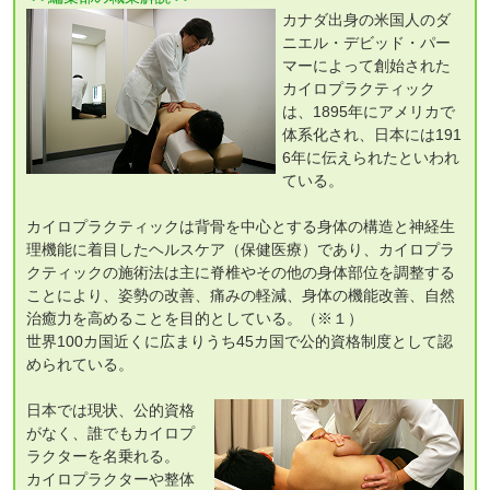
カナダ出身の米国人のダ
ニエル・デビッド・パー
マーによって創始された
カイロプラクティック
は、1895年にアメリカで
体系化され、日本には191
6年に伝えられたといわれ
ている。
カイロプラクティックは背骨を中心とする身体の構造と神経生
理機能に着目したヘルスケア（保健医療）であり、カイロプラ
クティックの施術法は主に脊椎やその他の身体部位を調整する
ことにより、姿勢の改善、痛みの軽減、身体の機能改善、自然
治癒力を高めることを目的としている。（※１）
世界100カ国近くに広まりうち45カ国で公的資格制度として認
められている。
日本では現状、公的資格
がなく、誰でもカイロプ
ラクターを名乗れる。
カイロプラクターや整体