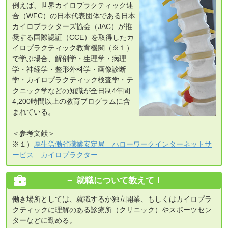
例えば、世界カイロプラクティック連
合（WFC）の日本代表団体である日本
カイロプラクターズ協会（JAC）が推
奨する国際認証（CCE）を取得したカ
イロプラクティック教育機関（※１）
で学ぶ場合、解剖学・生理学・病理
学・神経学・整形外科学・画像診断
学・カイロプラクティック検査学・テ
クニック学などの知識が全日制4年間
4,200時間以上の教育プログラムに含
まれている。
＜参考文献＞
※１）
厚生労働省職業安定局 ハローワークインターネットサ
ービス カイロプラクター
就職について教えて！
働き場所としては、就職するか独立開業、もしくはカイロプラ
クティックに理解のある診療所（クリニック）やスポーツセン
ターなどに勤める。