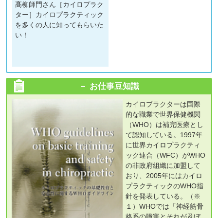
髙柳師門さん［カイロプラク
ター］カイロプラクティック
を多くの人に知ってもらいた
い！
お仕事豆知識
カイロプラクターは国際
的な職業で世界保健機関
（WHO）は補完医療とし
て認知している。1997年
に世界カイロプラクティ
ック連合（WFC）がWHO
の非政府組織に加盟して
おり、2005年にはカイロ
プラクティックのWHO指
針を発表している。（※
１）WHOでは「神経筋骨
格系の障害とそれが及ぼ