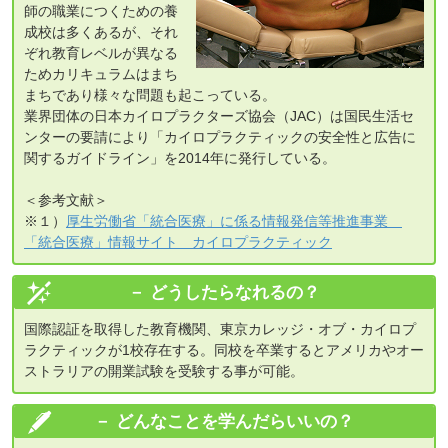
師の職業につくための養
成校は多くあるが、それ
ぞれ教育レベルが異なる
ためカリキュラムはまち
まちであり様々な問題も起こっている。
業界団体の日本カイロプラクターズ協会（JAC）は国民生活セ
ンターの要請により「カイロプラクティックの安全性と広告に
関するガイドライン」を2014年に発行している。
＜参考文献＞
※１）
厚生労働省「統合医療」に係る情報発信等推進事業
「統合医療」情報サイト カイロプラクティック
どうしたらなれるの？
国際認証を取得した教育機関、東京カレッジ・オブ・カイロプ
ラクティックが1校存在する。同校を卒業するとアメリカやオー
ストラリアの開業試験を受験する事が可能。
どんなことを学んだらいいの？