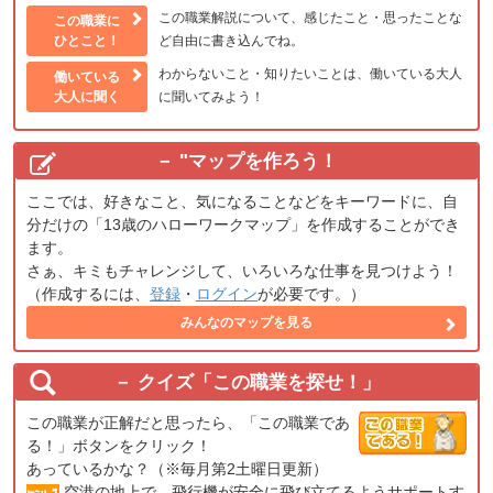
この職業解説について、感じたこと・思ったことな
この職業に
ひとこと！
ど自由に書き込んでね。
わからないこと・知りたいことは、働いている大人
働いている
大人に聞く
に聞いてみよう！
"
マップを作ろう！
ここでは、好きなこと、気になることなどをキーワードに、自
分だけの「13歳のハローワークマップ」を作成することができ
ます。
さぁ、キミもチャレンジして、いろいろな仕事を見つけよう！
（作成するには、
登録
・
ログイン
が必要です。）
みんなのマップを見る
クイズ「この職業を探せ！」
この職業が正解だと思ったら、「この職業であ
る！」ボタンをクリック！
あっているかな？（※毎月第2土曜日更新）
空港の地上で、飛行機が安全に飛び立てるようサポートす