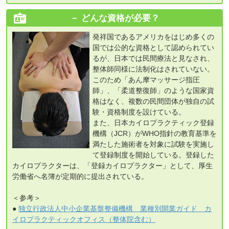
どんな資格が必要？
発祥国であるアメリカをはじめ多くの
国では公的な資格として認められてい
るが、日本では民間療法と見なされ、
整体師同様に法制化はされていない。
このため「あん摩マッサージ指圧
師」、「柔道整復師」のような国家資
格はなく、複数の民間団体が独自の試
験・資格制度を設けている。
また、日本カイロプラクティック登録
機構（JCR）がWHO指針の教育基準を
満たした施術者を対象に試験を実施し
て登録制度を開始している。登録した
カイロプラクターは、「登録カイロプラクター」として、厚生
労働省へ名簿が定期的に提出されている。
＜参考＞
●
独立行政法人中小企業基盤整備機構 業種別開業ガイド カ
イロプラクティックオフィス（整体院含む）