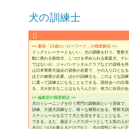
犬の訓練士
<< 書籍「13歳のハローワーク」の職業解説 >>
ドッグトレーナーともいい、犬の調教を行う。警察犬
動に携わる救助犬、しつけを求められる家庭犬、テレ
ではないが、ジャパンケンネルクラブなどの資格を持
は日本警察犬協会の資格が必要で、その入り口となる
ほどの修業が必要。ほかの訓練士も、このような訓練
に通って訓練士になることもできる。競技会への出場
る。犬が好きなことはもちろんだが、体力に自信があ
<< 編集部の職業解説 >>
犬のトレーニングを行う専門の調教師という意味で、
訓練、介護犬訓練など、様々な種類がある。警察犬訓
スケジュールを立てて犬と生活をすることとなる。一
できる。また、最近ドッグスポーツとして人気の上が
犬のしつけを教えるだけでなく、犬の習性に合った正