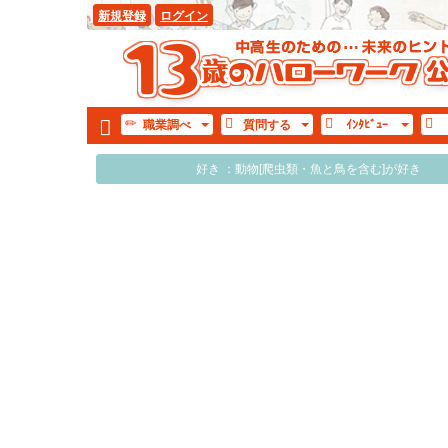
新規登録
ログイン
職業
調べ
質問
する
ｲﾝﾀ
ﾋﾞｭｰ
好き ：動物[爬虫類・魚と鳥を含む]が好き