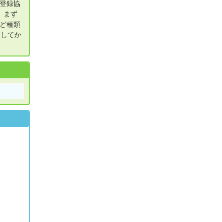
登録協
、まず
ど種類
業してか