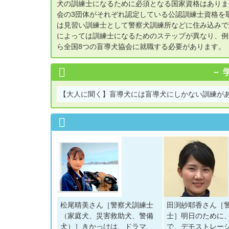
犬の訓練士になるために必須となる国家資格はありま
会の3団体がそれぞれ認定している公認訓練士資格を
は見習い訓練士として警察犬訓練所などに住み込みで
によっては訓練士になるためのステップが異なり、例
ら全国8つの盲導犬協会に就職する必要があります。
【大人に聞く】
盲導犬には盲導犬にしかない訓練があ
松尾晴美さん［警察犬訓練士
田渕紗耶香さん［
（家庭犬、災害救助犬、警備
士］明日のために
犬）］きかっけは、ドラマ
で、デモストレー