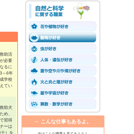
救助活
が必要
なるに
3～6年
成学校
えてい
救助犬
ため、
で習得
こんな仕事もあるよ。
ナーは
練士）を
次はこんな職業も見てみよう！