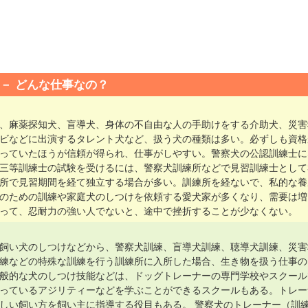
どんな仕事なの？
、麻薬探知犬、盲導犬、身体の不自由な人の手助けをする介助犬、災害
ビなどに出演するタレント犬など、扱う犬の種類は多い。必ずしも資格
っていたほうが信頼が得られ、仕事がしやすい。警察犬の公認訓練士に
三等訓練士の試験を受けるには、警察犬訓練所などで見習訓練士として
所で見習期間を経て独立する場合が多い。訓練所を経ないで、私的な養
のための訓練や家庭犬のしつけを依頼する愛犬家が多くなり、需要は増
って、忍耐力の強い人でないと、途中で挫折することが少なくない。
飼い犬のしつけなどから、警察犬訓練、盲導犬訓練、聴導犬訓練、災害
練などの特殊な訓練を行う訓練所に入所した場合、生き物を扱う仕事の
般的な犬のしつけ技能などは、ドッグトレーナーの専門学校やスクール
っているアジリティーなどを学ぶことができるスクールもある。トレー
しい飼い方を飼い主に指導する役目もある。 警察犬のトレーナー（訓