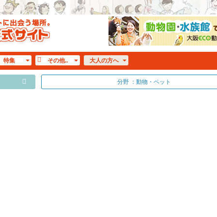
特集
その他..
大人
の方へ
分野 ：動物・ペット