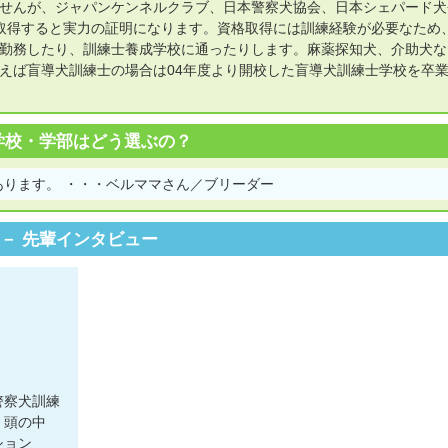
せんが、ジャパンケンネルクラブ、日本警察犬協会、日本シェパード犬
取得すると実力の証明になります。資格取得には訓練経験が必要なため
勤務したり、訓練士養成学校に通ったりします。麻薬探知犬、介助犬な
えば盲導犬訓練士の場合は04年度より開校した盲導犬訓練士学校を卒
学校・学部はどう選ぶの？
ります。 ・・・ベルママさん／ブリーダー
先輩インタビュー
警察犬訓練
、頭の中
ション