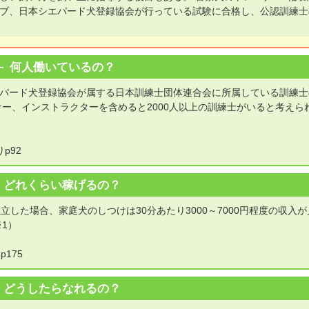
ブ、日本シエパード犬登録協会が行っている試験に合格し、公認訓練士
何人働いているの？
パード犬登録協会が属する日本訓練士団体連合会に所属している訓練士
ナー、インストラクターを含めると2000人以上の訓練士がいると考えら
p92
どれくらい稼げるの？
した場合、家庭犬のしつけは30分あたり3000～7000円程度の収入
1）
175
どうしたらなれるの？