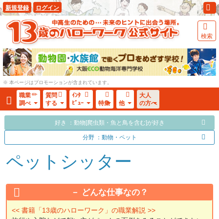
新規登録
ログイン
検索
※ 本ページはプロモーションが含まれています。
職業
質問
ｲﾝﾀ
大人
調べ
する
ﾋﾞｭｰ
特集
他
の方へ
好き ：動物[爬虫類・魚と鳥を含む]が好き
分野 ：動物・ペット
ペットシッター
どんな仕事なの？
<< 書籍「13歳のハローワーク」の職業解説 >>