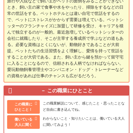
旅行や入院などで飼い主がペットの面倒をみることができない
とき、飼い主の家で食事や水をやったり、掃除をするなどの日
常の世話をする。ペットホテルとは違い自宅で世話をするの
で、ペットにストレスがかからず需要は増えている。ペットシ
ッターのフランチャイズに加盟して研修を受け、キャリアを積
んで独立するのが一般的。最近急増しているペットシッターの
会社に就職したり、そこが主宰する養成所で学ぶなどの道もあ
る。必要な資格はとくにないが、動物好きであることが大前
提。ペットたちの生活習慣をよく理解し、愛情を持って世話を
することが大切である。また、飼い主から鍵を預かって留守宅
に入ることになるので、信頼される人柄でなければならない。
愛玩動物飼養管理士やコンパニオン・ドッグ・トレーナーなど
の資格があれば仕事のチャンスも広がるだろう。
この職業にひとこと
この職業解説について、感じたこと・思ったことな
この職業に
ひとこと！
ど自由に書き込んでね。
わからないこと・知りたいことは、働いている大人
働いている
大人に聞く
に聞いてみよう！