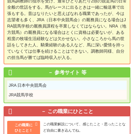
競馬調教師の指示を受け、通常ひとりあたり2頭の競走馬の日常
全般の世話をする。馬がレースに出るときは一緒に輸送車で出
張もする。昔はなりたいと思えばなれる職業であったが、今は
志望者も多く、JRA（日本中央競馬会）の厩務員になる場合はJ
RA競馬学校の厩務員課程を卒業しなくてはならない。NRA（地
方競馬）の厩務員になる場合はとくに資格は必要ないが、ある
程度の牧場生活経験などは欠かせない。小さなころから馬の世
話をしてきた人、騎乗経験のある人など、馬に深い愛情を持っ
ていなくては仕事を続けることはできない。調教師同様、自分
の担当馬が勝てば臨時収入が入る。
参考サイト 等
JRA 日本中央競馬会
JRA競馬学校
この職業にひとこと
この職業解説について、感じたこと・思ったことな
この職業に
ひとこと！
ど自由に書き込んでね。