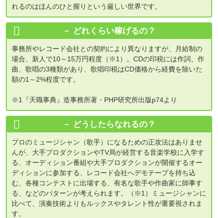
れるのはほんのひと握りという厳しい世界です。
どれくらい稼げるの？
事務所やレコード会社との契約により異なりますが、月給制の
場合、新人で10～15万円程度（※1）。CDの印税には作詞、作
曲、歌唱の3種類があり、歌唱印税はCD価格から経費を除いた
額の1～2%程度です。
※1『天職事典』造事務所著・PHP研究所出版p74より
どうしたらなれるの？
プロのミュージシャン（歌手）になるための正攻法はありませ
んが、大手プロダクションやTV局が経営する音楽学校に入学す
る、オーディション番組や大手プロダクションが開催するオー
ディションに参加する、レコード会社へデモテープを持ち込
む、各種コンテストに出場する、有名な歌手や作曲家に師事す
る、などのパターンが考えられます。（※1）ミュージシャンに
比べて、演奏技術よりもルックスやタレント性が重要視されま
す。