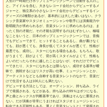
人生の一時期だけポップミュージックシーンで活動する人のこ
と。アイドルを含む。大きなレコード会社からデビューするメ
ジャーと、独立系の小さなレコード会社からデビューするイン
ディーズの2種類があるが、基本的には大した違いはない。クラ
シック音楽家やスタジオミュージシャンや歌手には演奏能力や
歌唱能力が求められるが、音楽タレントに求められるのは、ま
ったく別の才能だ。その才能を説明するのはむずかしい。極端
なことをいうと、日本のポップミュージックシーンでは、音痴
でもデビューできて、ヒットすることもあるし、曲が書けなく
ても、顔が悪くても、身長が低くてスタイルが悪くて、性格が
最悪でも、成功し、スターになれる場合もある。もちろん、歌
がうまくて、顔がよくて、背が高くスタイルがよくて、性格も
よいのだったらそれに越したことはないが、それだけでデビュ
ーできたり、スターになれるとは限らない。成功する基準が曖
昧で、挑戦するにはリスクが高い仕事。ミュージシャンとか、
アーティストなどとも自称する音楽タレントのなかで、音楽だ
けで生活する人は100人にも満たない。
デビューする方法としては、オーディション、持ち込み、ライ
ブで発掘される、などがある。持ち込みの99％はボツになる。
声と曲とルックスが判断基準であり、演奏はそんなに重視され
ない。だが演奏が非常にうまければスタジオミュージシャンに
転向できる可能性もある。運よく音楽タレントとして発掘され