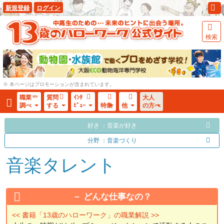
新規登録
ログイン
検索
※ 本ページはプロモーションが含まれています。
職業
質問
ｲﾝﾀ
大人
調べ
する
ﾋﾞｭｰ
特集
他
の方へ
好き ：音楽が好き
分野 ：音楽づくり
音楽タレント
どんな仕事なの？
<< 書籍「13歳のハローワーク」の職業解説 >>