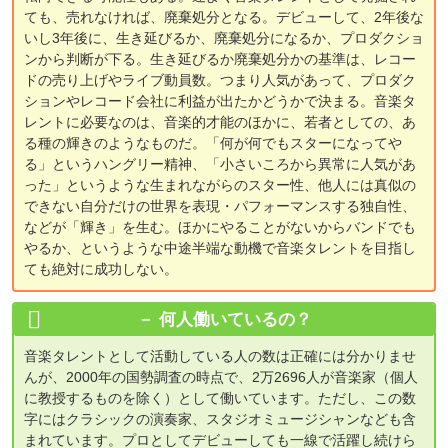
ても、売れなければ、廃棄処分となる。デビューして、2年後な
いし3年後に、生き延びるか、廃棄処分になるか、プロダクショ
ンから判断が下る。生き延びるか廃棄処分かの基準は、レコー
ドの売り上げやライブ動員数。つまり人気があって、プロダク
ションやレコード会社に利益が出たかどうかで決まる。音楽タ
レントに必要なのは、音楽的才能のほかに、若者としての、あ
る種の輝きのようなものだ。「何が何でもスターになってや
る」というハングリー精神、「小さいころから異常に人気があ
った」というような生まれながらのスター性、他人には真似の
できない自分だけの世界を表現・パフォーマンスする独自性、
などが「輝き」を生む。ほかにやることがないからバンドでも
やるか、というような中途半端な動機で音楽タレントを目指し
ても絶対に成功しない。
何人働いているの？
音楽タレントとして活動している人の数は正確には分かりませ
んが、2000年の国勢調査の時点で、2万2696人が音楽家（個人
に教授するものを除く）として働いています。ただし、この数
字にはクラシックの演奏家、スタジオミュージシャンなども含
まれています。プロとしてデビューしても一線で活躍し続けら