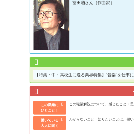
冨田勲さん［作曲家］
【特集：中・高校生に送る業界特集】
“音楽”を仕事
この職業解説について、感じたこと・思
この職業に
ひとこと！
わからないこと・知りたいことは、働い
働いている
大人に聞く