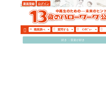
新規登録
ログイン
職業
調べ
質問
する
ｲﾝﾀ
ﾋﾞｭｰ
好き ：音楽が好き