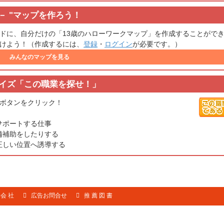
"
マップを作ろう！
ドに、自分だけの「13歳のハローワークマップ」を作成することがで
けよう！（作成するには、
登録
・
ログイン
が必要です。）
みんなのマップを見る
イズ「この職業を探せ！」
ボタンをクリック！
サポートする仕事
備補助をしたりする
正しい位置へ誘導する
 会 社
広告お問合せ
推 薦 図 書