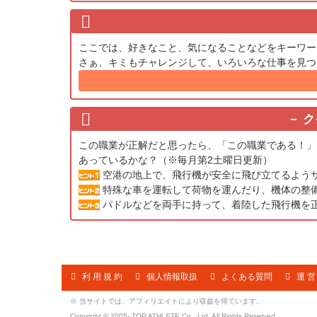
ここでは、好きなこと、気になることなどをキーワー
さぁ、キミもチャレンジして、いろいろな仕事を見つ
ク
この職業が正解だと思ったら、「この職業である！」
あっているかな？（※毎月第2土曜日更新）
空港の地上で、飛行機が安全に飛び立てるよう
特殊な車を運転して荷物を運んだり、機体の整
パドルなどを両手に持って、着陸した飛行機を
利 用 規 約
個人情報取扱
よくある質問
運 営
※ 当サイトでは、アフィリエイトにより収益を得ています。
Copyright © 2005- TOP ATHLETE Co., Ltd. All Rights Reserved.