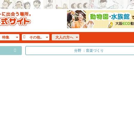
特集
その他..
大人
の方へ
分野 ：音楽づくり