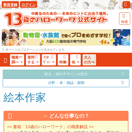
新規登録
ログイン
検索
※ 本ページはプロモーションが含まれています。
職業
質問
ｲﾝﾀ
大人
調べ
する
ﾋﾞｭｰ
特集
他
の方へ
好き ：絵やデザインが好き
分野 ：本・雑誌・新聞
絵本作家
どんな仕事なの？
<< 書籍「13歳のハローワーク」の職業解説 >>