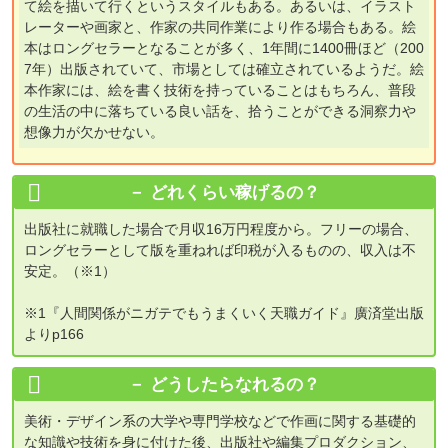
て絵を描いて行くというスタイルもある。あるいは、イラスト
レーターや画家と、作家の共同作業により作る場合もある。絵
本はロングセラーとなることが多く、1年間に1400冊ほど（200
7年）出版されていて、市場としては確立されているようだ。絵
本作家には、絵を書く技術を持っていることはもちろん、普段
の生活の中に落ちている良い話を、拾うことができる洞察力や
想像力が欠かせない。
どれくらい稼げるの？
出版社に就職した場合で月収16万円程度から。フリーの場合、
ロングセラーとして版を重ねれば印税が入るものの、収入は不
安定。（※1）
※1『人間関係がニガテでもうまくいく天職ガイド』廣済堂出版
よりp166
どうしたらなれるの？
美術・デザイン系の大学や専門学校などで作画に関する基礎的
な知識や技術を身に付けた後、出版社や編集プロダクション、