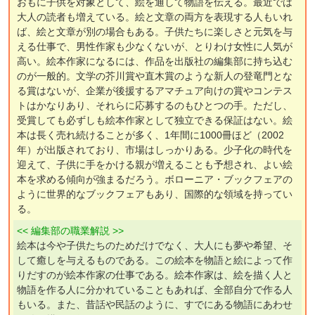
おもに子供を対象として、絵を通して物語を伝える。最近では
大人の読者も増えている。絵と文章の両方を表現する人もいれ
ば、絵と文章が別の場合もある。子供たちに楽しさと元気を与
える仕事で、男性作家も少なくないが、とりわけ女性に人気が
高い。絵本作家になるには、作品を出版社の編集部に持ち込む
のが一般的。文学の芥川賞や直木賞のような新人の登竜門とな
る賞はないが、企業が後援するアマチュア向けの賞やコンテス
トはかなりあり、それらに応募するのもひとつの手。ただし、
受賞しても必ずしも絵本作家として独立できる保証はない。絵
本は長く売れ続けることが多く、1年間に1000冊ほど（2002
年）が出版されており、市場はしっかりある。少子化の時代を
迎えて、子供に手をかける親が増えることも予想され、よい絵
本を求める傾向が強まるだろう。ボローニア・ブックフェアの
ように世界的なブックフェアもあり、国際的な領域を持ってい
る。
<< 編集部の職業解説 >>
絵本は今や子供たちのためだけでなく、大人にも夢や希望、そ
して癒しを与えるものである。この絵本を物語と絵によって作
りだすのが絵本作家の仕事である。絵本作家は、絵を描く人と
物語を作る人に分かれていることもあれば、全部自分で作る人
もいる。また、昔話や民話のように、すでにある物語にあわせ