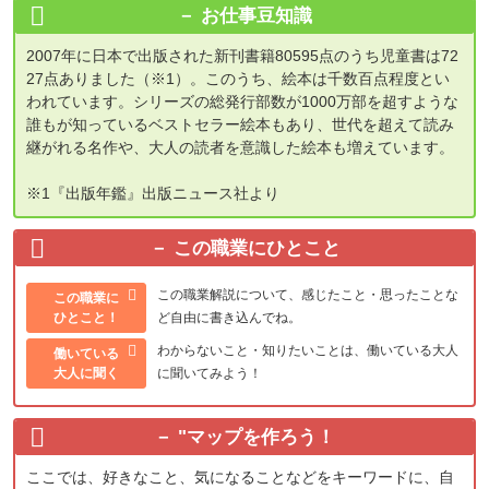
お仕事豆知識
2007年に日本で出版された新刊書籍80595点のうち児童書は72
27点ありました（※1）。このうち、絵本は千数百点程度とい
われています。シリーズの総発行部数が1000万部を超すような
誰もが知っているベストセラー絵本もあり、世代を超えて読み
継がれる名作や、大人の読者を意識した絵本も増えています。
※1『出版年鑑』出版ニュース社より
この職業にひとこと
この職業解説について、感じたこと・思ったことな
この職業に
ひとこと！
ど自由に書き込んでね。
わからないこと・知りたいことは、働いている大人
働いている
大人に聞く
に聞いてみよう！
"
マップを作ろう！
ここでは、好きなこと、気になることなどをキーワードに、自