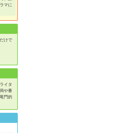
ラマに
るだけで
ライタ
局や番
竜門的