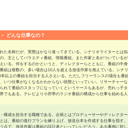
どんな仕事なの？
れた名称だが、実態はかなり違ってきている。シナリオライターとは似
の、主としてバラエティ番組、情報番組。また作家と名がついているが
えいる。何をするのかというと、ディレクターらとともに、番組の中身
番組は複数の、多い場合は10人を超える放送作家を抱えている。シナ
10本以上の番組を担当する人さえいる。ただしフリーランスの場合も番
、いつ仕事がなくなるかわからない状態といっていい。リサーチャーな
られて番組のスタッフになっていくというケースもあるが、売れっ子タ
界でもある。テレビより小所帯のラジオ番組の構成から仕事を始める人
・構成を担当する職種である。企画とはプロデューサーやディレクター
とは、番組の進行プランを練り上げ、放送台本を作成する仕事を指す。
う点で、放送作家は番組の設計者といっていいだろう。ある事例に対し