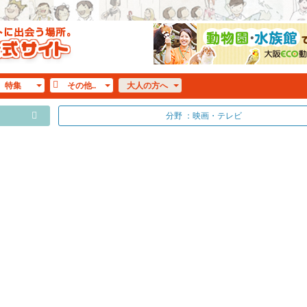
特集
その他..
大人
の方へ
分野 ：映画・テレビ