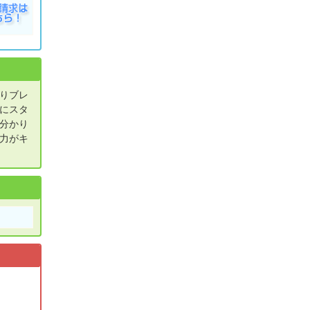
りブレ
にスタ
分かり
力がキ