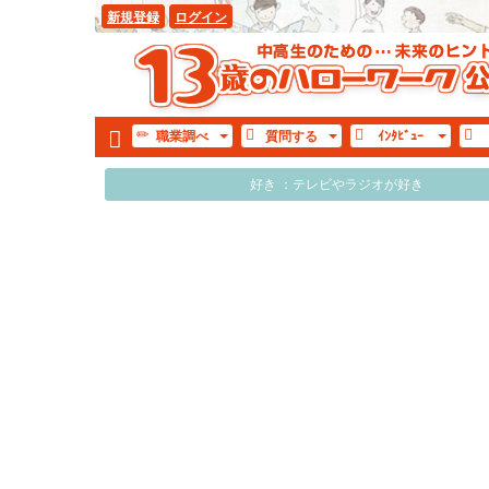
新規登録
ログイン
職業
調べ
質問
する
ｲﾝﾀ
ﾋﾞｭｰ
好き ：テレビやラジオが好き