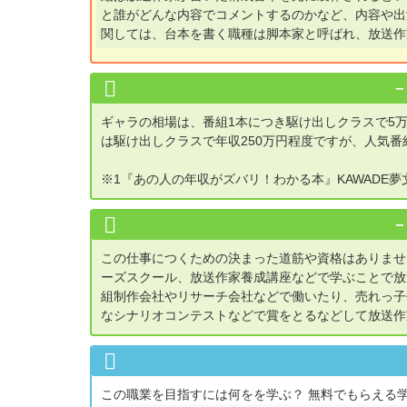
と誰がどんな内容でコメントするのかなど、内容や出
関しては、台本を書く職種は脚本家と呼ばれ、放送作
ギャラの相場は、番組1本につき駆け出しクラスで5万
は駆け出しクラスで年収250万円程度ですが、人気
※1『あの人の年収がズバリ！わかる本』KAWADE夢文
この仕事につくための決まった道筋や資格はありませ
ーズスクール、放送作家養成講座などで学ぶことで放
組制作会社やリサーチ会社などで働いたり、売れっ子
なシナリオコンテストなどで賞をとるなどして放送作
この職業を目指すには何をを学ぶ？ 無料でもらえる