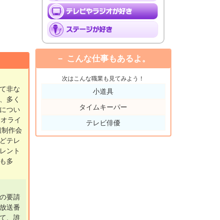
こんな仕事もあるよ。
次はこんな職業も見てみよう！
て非な
小道具
、多く
タイムキーパー
につい
リオライ
テレビ俳優
組制作会
どテレ
レント
も多
の要請
放送番
て、誰