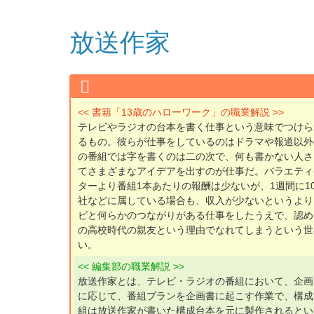
放送作家
<< 書籍「13歳のハローワーク」の職業解説 >>
テレビやラジオの台本を書く仕事という意味でつけら
るもの。彼らが仕事をしているのはドラマや報道以外
の番組では字を書くのは二の次で、何も書かない人さ
てさまざまなアイデアを出すのが仕事だ。バラエティ
ターより番組1本あたりの報酬は少ないが、1週間に
社などに属している場合も、収入が少ないというより
ビと何らかのつながりがある仕事をしたうえで、認め
の高校時代の親友という理由でなれてしまうという世
い。
<< 編集部の職業解説 >>
放送作家とは、テレビ・ラジオの番組において、企画
に応じて、番組プランを企画書に起こす作業で、構成
組は放送作家が書いた構成台本を元に製作されるとい