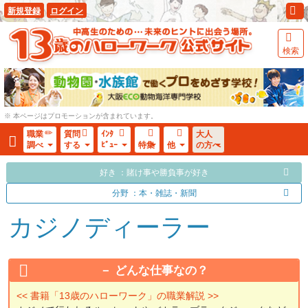
新規登録
ログイン
検索
※ 本ページはプロモーションが含まれています。
職業
質問
ｲﾝﾀ
大人
調べ
する
ﾋﾞｭｰ
特集
他
の方へ
好き ：賭け事や勝負事が好き
分野 ：本・雑誌・新聞
カジノディーラー
どんな仕事なの？
<< 書籍「13歳のハローワーク」の職業解説 >>