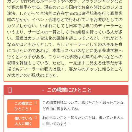
カジノで行われるルーレットやバカラ、ブラックジャックなど
で客の相手をする。現在のところ国内でお金を賭けるカジノは
違法。したがって合法的に存在するのは遠洋航海を行う豪華客
船のなかか、イベント会場などで行われているお遊びとしての
カジノしかない。いずれにしても日本では専門のディーラーと
いうより、サービスの一貫としてその業務を行っている人が多
い。最近はカジノ合法化の議論も起こっているが、それがどう
なるかはともかくとして、もしディーラーとしてのスキルを身
につけたいのであれば、本場ラスベガスなどにある養成学校へ
行くという手がある。こういった学校は近隣のホテルなどへの
就職を斡旋もしている。ただし、一見派手に見える仕事だが本
場でもディーラーの収入は低く、客からのチップに頼るところ
が大きいのが現状のようだ。
この職業にひとこと
この職業解説について、感じたこと・思ったことな
この職業に
ひとこと！
ど自由に書き込んでね。
わからないこと・知りたいことは、働いている大人
働いている
大人に聞く
に聞いてみよう！