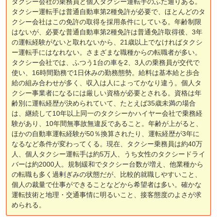
タクシー会社の乗務員と個人タクシー運転手のふた通りある。
タクシー運転手は普通自動車第2種免許が必要で、ほとんどのタ
クシー会社はこの免許の取得を採用条件にしている。年齢制限
はないが、必要な普通自動車第2種免許は普通免許取得後、3年
の運転経験がないと取れないから、21歳以上でなければタクシ
ー運転手にはなれない。さまざまな職種からの転職者が多い。
タクシー会社では、ふつう1台の車を2、3人の乗務員が交代で
使い、16時間勤務で1日休みの勤務態勢。給料は基本給と歩合
給の組み合わせが多く、収入は人によってかなり違う。個人タ
クシー事業者になるには厳しい資格が必要とされる。資格は年
齢別に運転経歴が決められていて、たとえば35歳未満の場合
は、継続して10年以上同一のタクシーかハイヤー会社で乗務経
験があり、10年間無事故無違反であること。年齢が上がると、
ほかの自動車運転経験が50％換算されたり、運転経歴が3年に
なるなど条件が変わってくる。現在、タクシー乗務員は約40万
人、個人タクシー運転手は約5万人、うち女性のタクシードライ
バーは約2000人。規制緩和でタクシー台数が増え、他業種から
の転職も多く過剰ぎみの状態だが、比較的就職しやすいこと、
個人の裁量で仕事ができることなどから希望者は多い。確かな
運転技術と地理・交通事情に明るいこと、接客態度のよさが求
められる。