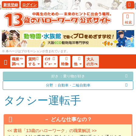
新規登録
ログイン
検索
※ 本ページはプロモーションが含まれています。
職業
質問
ｲﾝﾀ
大人
調べ
する
ﾋﾞｭｰ
特集
他
の方へ
好き ：乗り物が好き
分野 ：自動車・二輪自動車
タクシー運転手
どんな仕事なの？
<< 書籍「13歳のハローワーク」の職業解説 >>