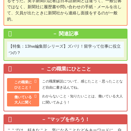
るそうだ。英字新聞の記者は日本語新聞とは違って、一般公募
ではなく、新聞社に履歴書や問い合わせの手紙・メールを出し
て、欠員が出たときに新聞社から連絡し面接をするのが一般
的。
関連記事
【特集：13hw編集部シリーズ】
ズバリ！留学って仕事に役立
つの？
この職業にひとこと
この職業解説について、感じたこと・思ったことな
この職業に
ひとこと！
ど自由に書き込んでね。
わからないこと・知りたいことは、働いている大人
働いている
大人に聞く
に聞いてみよう！
"
マップを作ろう！
ここでは、好きなこと、気になることなどをキーワードに、自