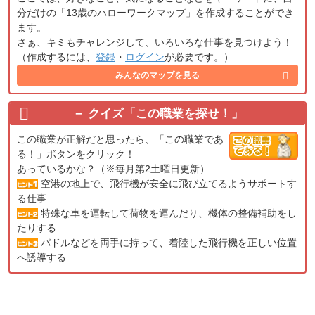
分だけの「13歳のハローワークマップ」を作成することができ
ます。
さぁ、キミもチャレンジして、いろいろな仕事を見つけよう！
（作成するには、
登録
・
ログイン
が必要です。）
みんなのマップを見る
クイズ「この職業を探せ！」
この職業が正解だと思ったら、「この職業であ
る！」ボタンをクリック！
あっているかな？（※毎月第2土曜日更新）
空港の地上で、飛行機が安全に飛び立てるようサポートす
る仕事
特殊な車を運転して荷物を運んだり、機体の整備補助をし
たりする
パドルなどを両手に持って、着陸した飛行機を正しい位置
へ誘導する