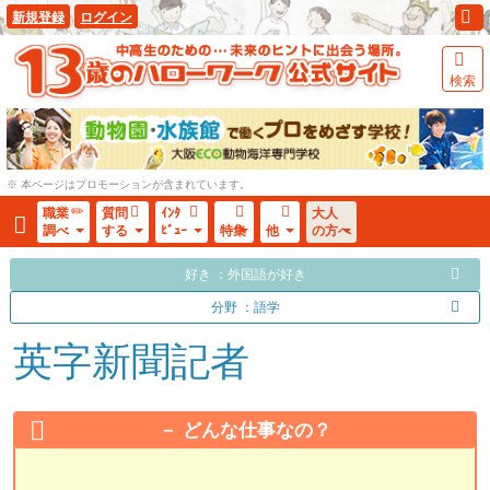
新規登録
ログイン
検索
※ 本ページはプロモーションが含まれています。
職業
質問
ｲﾝﾀ
大人
調べ
する
ﾋﾞｭｰ
特集
他
の方へ
好き ：外国語が好き
分野 ：語学
英字新聞記者
どんな仕事なの？