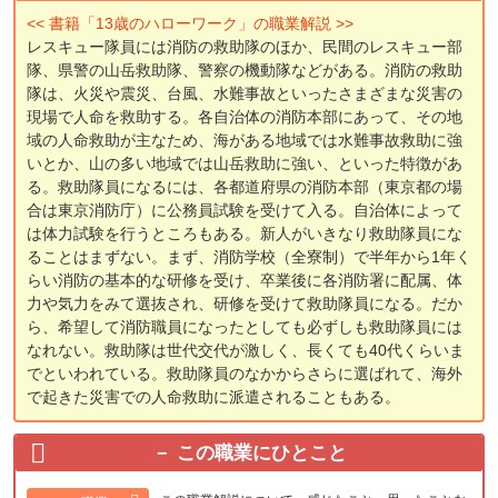
<< 書籍「13歳のハローワーク」の職業解説 >>
レスキュー隊員には消防の救助隊のほか、民間のレスキュー部
隊、県警の山岳救助隊、警察の機動隊などがある。消防の救助
隊は、火災や震災、台風、水難事故といったさまざまな災害の
現場で人命を救助する。各自治体の消防本部にあって、その地
域の人命救助が主なため、海がある地域では水難事故救助に強
いとか、山の多い地域では山岳救助に強い、といった特徴があ
る。救助隊員になるには、各都道府県の消防本部（東京都の場
合は東京消防庁）に公務員試験を受けて入る。自治体によって
は体力試験を行うところもある。新人がいきなり救助隊員にな
ることはまずない。まず、消防学校（全寮制）で半年から1年く
らい消防の基本的な研修を受け、卒業後に各消防署に配属、体
力や気力をみて選抜され、研修を受けて救助隊員になる。だか
ら、希望して消防職員になったとしても必ずしも救助隊員には
なれない。救助隊は世代交代が激しく、長くても40代くらいま
でといわれている。救助隊員のなかからさらに選ばれて、海外
で起きた災害での人命救助に派遣されることもある。
この職業にひとこと