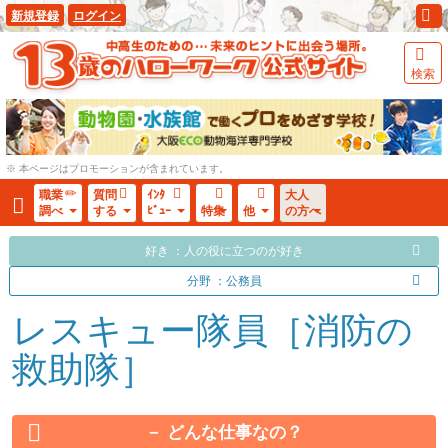
新規登録
ログイン
検索
※ 本ページはプロモーションが含まれています。
職業
質問
ｲﾝﾀ
大人
調べ
する
ﾋﾞｭｰ
特集
他
の方へ
好き ：人の役に立つのが好き
分野 ：公務員
レスキュー隊員［消防の
救助隊］
どんな仕事なの？