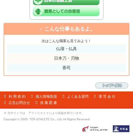
こんな仕事もあるよ。
次はこんな職業も見てみよう！
仏壇・仏具
日本刀・刃物
香司
利 用 規 約
個人情報取扱
よくある質問
運 営 会 社
広告お問合せ
推 薦 図 書
※ 当サイトでは、アフィリエイトにより収益を得ています。
Copyright © 2005- TOP ATHLETE Co., Ltd. All Rights Reserved.