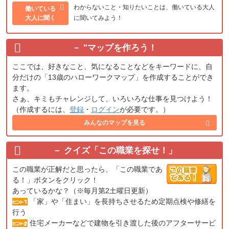
わからないこと・知りたいことは、働いている大人
働いている
大人に聞く
に聞いてみよう！
"
マップを作ろう！
ここでは、好きなこと、気になることなどをキーワードに、自
分だけの「13歳のハローワークマップ」を作成することができ
ます。
さぁ、キミもチャレンジして、いろいろな仕事を見つけよう！
（作成するには、
登録
・
ログイン
が必要です。）
みんなのマップを見る
クイズ「この職業を探せ！」
この職業が正解だと思ったら、「この職業であ
る！」ボタンをクリック！
あっているかな？（※毎月第2土曜日更新）
「家」や「住まい」を長持ちさせるため定期点検や修繕を
行う
住宅メーカーなどで建物を引き渡した後のアフターサービ