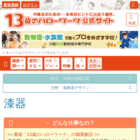
新規登録
ログイン
検索
※ 本ページはプロモーションが含まれています。
職業
質問
ｲﾝﾀ
大人
調べ
する
ﾋﾞｭｰ
特集
他
の方へ
好き ：日本の伝統工芸
分野 ：装飾系デザイン
漆器
どんな仕事なの？
<< 書籍「13歳のハローワーク」の職業解説 >>