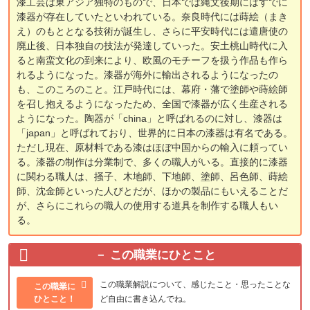
漆工芸は東アジア独特のもので、日本では縄文後期にはすでに
漆器が存在していたといわれている。奈良時代には蒔絵（まき
え）のもととなる技術が誕生し、さらに平安時代には遣唐使の
廃止後、日本独自の技法が発達していった。安土桃山時代に入
ると南蛮文化の到来により、欧風のモチーフを扱う作品も作ら
れるようになった。漆器が海外に輸出されるようになったの
も、このころのこと。江戸時代には、幕府・藩で塗師や蒔絵師
を召し抱えるようになったため、全国で漆器が広く生産される
ようになった。陶器が「china」と呼ばれるのに対し、漆器は
「japan」と呼ばれており、世界的に日本の漆器は有名である。
ただし現在、原材料である漆はほぼ中国からの輸入に頼ってい
る。漆器の制作は分業制で、多くの職人がいる。直接的に漆器
に関わる職人は、掻子、木地師、下地師、塗師、呂色師、蒔絵
師、沈金師といった人びとだが、ほかの製品にもいえることだ
が、さらにこれらの職人の使用する道具を制作する職人もい
る。
この職業にひとこと
この職業解説について、感じたこと・思ったことな
この職業に
ひとこと！
ど自由に書き込んでね。