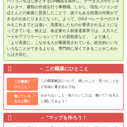
パソコンをはじめとするOA機器を操作し、データ入力やビジネ
スレター、書類の作成を行う事務職。しかし、現在パソコンが
ほとんどの家庭に普及したことで、誰でもある程度の作業がで
きるのがあたりまえになった。よって、OAオペレーターのスキ
ルもこれまでとは違い、高度化したものが要求されるようにな
ってきている。例えば、各企業や人材派遣業界では、入力スピ
ードやアプリケーションソフトの習熟度など、「より速く」
「より高度に」こなせる人が重要視されている。総合的にいろ
いろなことができるよりも、専門的に深くできることがこれか
らは大切だ。
この職業にひとこと
この職業解説について、感じたこと・思ったことな
この職業に
ひとこと！
ど自由に書き込んでね。
わからないこと・知りたいことは、働いている大人
働いている
大人に聞く
に聞いてみよう！
"
マップを作ろう！