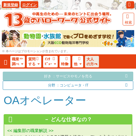
新規登録
ログイン
検索
※ 本ページはプロモーションが含まれています。
職業
質問
ｲﾝﾀ
大人
調べ
する
ﾋﾞｭｰ
特集
他
の方へ
好き ：サービスやモノを売る
分野 ：コンピュータ・IT
OAオペレーター
どんな仕事なの？
<< 編集部の職業解説 >>