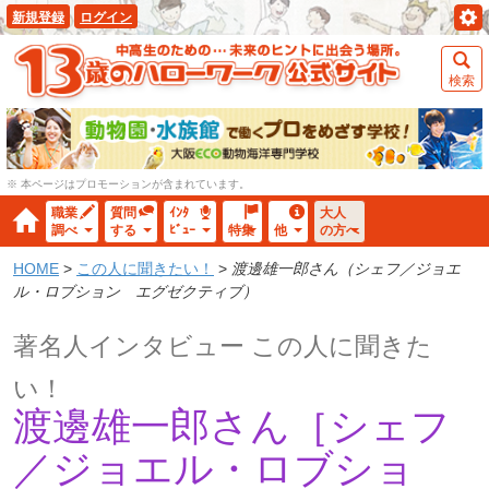
新規登録
ログイン
検索
※ 本ページはプロモーションが含まれています。
職業
質問
ｲﾝﾀ
大人
調べ
する
ﾋﾞｭｰ
特集
他
の方へ
HOME
>
この人に聞きたい！
>
渡邊雄一郎さん（シェフ／ジョエ
ル・ロブション エグゼクティブ）
著名人インタビュー この人に聞きた
い！
渡邊雄一郎さん［シェフ
／ジョエル・ロブショ