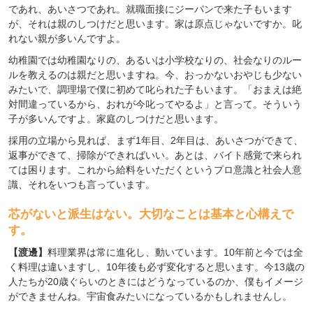
であれ、あいさつであれ。就職面接にジーパンで来た子もいます
が、それは親のしつけだと思います。家は原点じゃないですか。叱
れない親が多いんですよ。
幼稚園では幼稚園なりの、あるいは小学校なりの、社会なりのルー
ルを教えるのは親だと思いますね。今、おっかないおやじも少ない
みたいで、調理場で僕に初めて叱られた子もいます。「おまえは絶
対間違っているから、おれが今叱ってやるよ」と言って。そういう
子が多いんですよ。家庭のしつけだと思います。
採用の立場から見れば、まず1年目、2年目は、あいさつができて、
返事ができて、掃除ができればいい。あとは、バイト感覚で来られ
ては困ります。これから給料をいただくというプロ意識と社会人意
識、それをいつも言っています。
芯がないと派生はない。大切なことは基本と心構えで
す。
【渡邊】
料理業界は常に進化し、動いています。10年前と今では全
く料理は違いますし、10年後も必ず変化すると思います。今13歳の
人たちが20歳ぐらいのときにはどうなっているのか、僕もイメージ
ができませんね。宇宙食みたいになっているかもしれませんし。