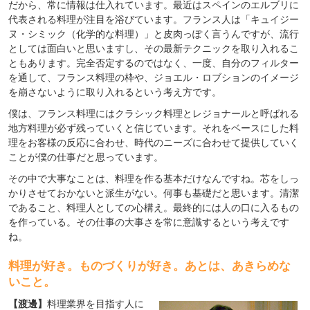
だから、常に情報は仕入れています。最近はスペインのエルブリに
代表される料理が注目を浴びています。フランス人は「キュイジー
ヌ・シミック（化学的な料理）」と皮肉っぽく言うんですが、流行
としては面白いと思いますし、その最新テクニックを取り入れるこ
ともあります。完全否定するのではなく、一度、自分のフィルター
を通して、フランス料理の枠や、ジョエル・ロブションのイメージ
を崩さないように取り入れるという考え方です。
僕は、フランス料理にはクラシック料理とレジョナールと呼ばれる
地方料理が必ず残っていくと信じています。それをベースにした料
理をお客様の反応に合わせ、時代のニーズに合わせて提供していく
ことが僕の仕事だと思っています。
その中で大事なことは、料理を作る基本だけなんですね。芯をしっ
かりさせておかないと派生がない。何事も基礎だと思います。清潔
であること、料理人としての心構え。最終的には人の口に入るもの
を作っている。その仕事の大事さを常に意識するという考えです
ね。
料理が好き。ものづくりが好き。あとは、あきらめな
いこと。
【渡邊】
料理業界を目指す人に