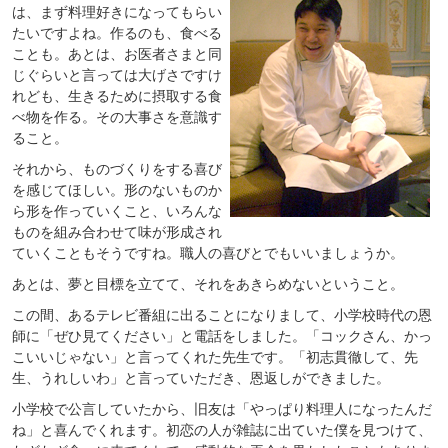
は、まず料理好きになってもらい
たいですよね。作るのも、食べる
ことも。あとは、お医者さまと同
じぐらいと言っては大げさですけ
れども、生きるために摂取する食
べ物を作る。その大事さを意識す
ること。
それから、ものづくりをする喜び
を感じてほしい。形のないものか
ら形を作っていくこと、いろんな
ものを組み合わせて味が形成され
ていくこともそうですね。職人の喜びとでもいいましょうか。
あとは、夢と目標を立てて、それをあきらめないということ。
この間、あるテレビ番組に出ることになりまして、小学校時代の恩
師に「ぜひ見てください」と電話をしました。「コックさん、かっ
こいいじゃない」と言ってくれた先生です。「初志貫徹して、先
生、うれしいわ」と言っていただき、恩返しができました。
小学校で公言していたから、旧友は「やっぱり料理人になったんだ
ね」と喜んでくれます。初恋の人が雑誌に出ていた僕を見つけて、