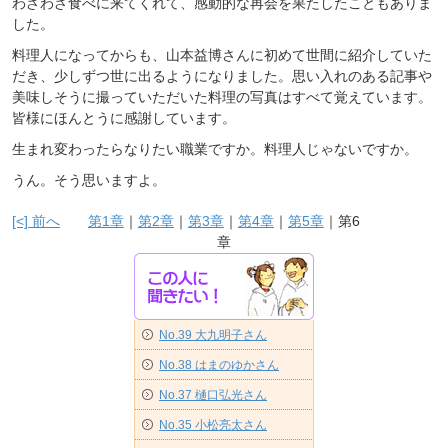
わざわざ食べに来てくれて、感動的な再会を果たしたこともありま
した。
料理人になってからも、山本益博さんに初めて世間に紹介していた
だき、少しずつ世に出るようになりました。思い入れのある記事や
美味しそうに撮っていただいた料理の写真はすべて覚えています。
皆様にほんとうに感謝しています。
生まれ変わったらなりたい職業ですか。料理人じゃないですか。
うん。そう思いますよ。
[<] 前へ
第1章
｜
第2章
｜
第3章
｜
第4章
｜
第5章
｜第6
章
No.39 大九明子さん
No.38 はまのゆかさん
No.37 樋口弘光さん
No.35 小松亮太さん