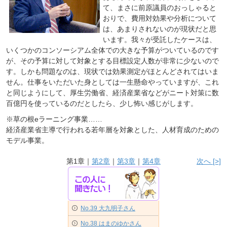
て、まさに前原議員のおっしゃると
おりで、費用対効果や分析について
は、あまりされないのが現状だと思
います。我々が受託したケースは、
いくつかのコンソーシアム全体での大きな予算がついているのです
が、その予算に対して対象とする目標設定人数が非常に少ないので
す。しかも問題なのは、現状では効果測定がほとんどされてはいま
せん。仕事をいただいた身としては一生懸命やっていますが、これ
と同じようにして、厚生労働省、経済産業省などがニート対策に数
百億円を使っているのだとしたら、少し怖い感じがします。
※草の根eラーニング事業……
経済産業省主導で行われる若年層を対象とした、人材育成のための
モデル事業。
第1章｜
第2章
｜
第3章
｜
第4章
次へ [>]
No.39 大九明子さん
No.38 はまのゆかさん