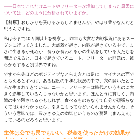
――
日本でこれだけニートやフリーターが増加してしまった原因に
ついては、どのように分析されていますか。
【前原】
おしかりを受けるかもしれませんが、やはり豊かなんだと
思うんですね。
私は今まで40カ国以上を視察し、昨年も大変な内戦状況にあるスー
ダンに行ってきました。大虐殺が起き、内戦が起きている中で、ま
さに生きるか死ぬか、食うか食われるかの生活をしている人たちを
間近で見ると、日本で起きているニート、フリーターの問題は、彼
らからすると別世界ですね。
ですから先ほどのポジティブなとらえ方とは逆に、マイナスの面で
とらえるとすれば、ある程度の平和な状況の中で、穴の開いたとこ
ろが生まれてきている。ニート、フリーターは時代というものに大
きく影響しているんじゃないかと思います。ほんとうに貧しく、内
戦の中で殺されるかもしれず、食べるものもなくて自分が頑張らな
くてはいけなかったら、引きこもってなどいられませんからね。そ
ういう意味では、豊かさゆえの病気というものが蔓延（まんえん）
しているのだろうと思います。
主体は公でも民でもいい、税金を使っただけの効果が