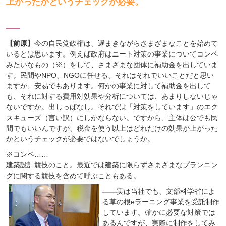
上がったかというチェックが必要。
――
【前原】
今の自民党政権は、遅まきながらさまざまなことを始めて
いるとは思います。例えば政府はニート対策の事業についてコンペ
みたいなもの（※）をして、さまざまな団体に補助金を出していま
す。民間やNPO、NGOに任せる、それはそれでいいことだと思い
ますが、安易でもあります。何かの事業に対して補助金を出して
も、それに対する費用対効果や分析については、あまりしないじゃ
ないですか。出しっぱなし。それでは「対策をしています」のエク
スキューズ（言い訳）にしかならない。ですから、主体は公でも民
間でもいいんですが、税金を使う以上はどれだけの効果が上がった
かというチェックが必要ではないでしょうか。
※コンペ……
建築設計競技のこと。最近では建築に限らずさまざまなプランニン
グに関する競技を含めて呼ぶこともある。
――
実は当社でも、文部科学省によ
る草の根eラーニング事業を受託制作
しています。確かに必要な対策では
あるんですが、実際に制作をしてみ