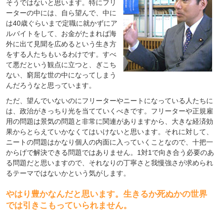
そうではないと思います。特にフリ
ーターの中には、自ら望んで、中に
は40歳ぐらいまで定職に就かずにア
ルバイトをして、お金がたまれば海
外に出て見聞を広めるという生き方
をする人たちもいるわけです。すべ
て悪だという観点に立つと、ぎこち
ない、窮屈な世の中になってしまう
んだろうなと思っています。
ただ、望んでいないのにフリーターやニートになっている人たちに
は、政治がきっちり光を当てていくべきです。フリーターや正規雇
用の問題は景気の問題と非常に関連がありますから、大きな経済効
果からとらえていかなくてはいけないと思います。それに対して、
ニートの問題はかなり個人の内面に入っていくことなので、十把一
からげで解決できる問題ではありません。1対1で向き合う必要のあ
る問題だと思いますので、それなりの丁寧さと我慢強さが求められ
るテーマではないかという気がします。
やはり豊かなんだと思います。生きるか死ぬかの世界
では引きこもっていられません。