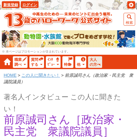
新規登録
ログイン
検索
※ 本ページはプロモーションが含まれています。
職業
質問
ｲﾝﾀ
大人
調べ
する
ﾋﾞｭｰ
特集
他
の方へ
HOME
>
この人に聞きたい！
>
前原誠司さん（政治家・民主党 衆
議院議員）
著名人インタビュー この人に聞きた
い！
前原誠司さん［政治家・
民主党 衆議院議員］