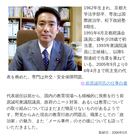
1962年生まれ、京都大
学法学部卒、専攻は国
際政治学。松下政経塾
8期生。
1991年4月京都府議会
議員に最年少28歳で初
当選。1993年衆議院議
員に立候補し、以降5
期連続で当選を重ねて
いる。2005年9月より0
6年4月まで民主党の代
表を務めた。専門は外交・安全保障問題。
前原誠司氏の仕事白書
代表就任以前から、国内の教育現場へも積極的に視察を行う前
原誠司衆議院議員。政府のニート対策、あるいは教育について
の取り組みについてはまだまだ物足りないものがあるようで
す。野党からみた現在の教育行政の問題点、職業としての「政
治家」の魅力、また「メール事件」のその後についても語って
いただきました。
取材日：2006年5月