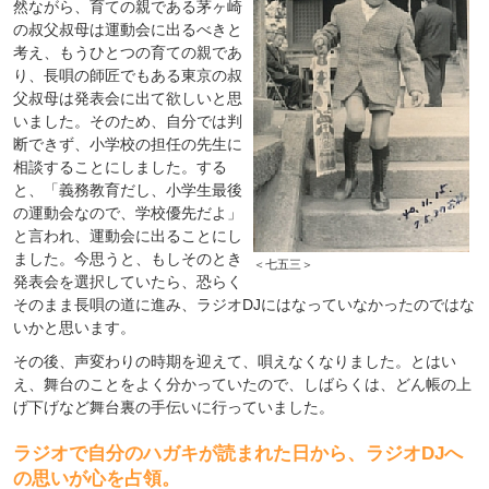
然ながら、育ての親である茅ヶ崎
の叔父叔母は運動会に出るべきと
考え、もうひとつの育ての親であ
り、長唄の師匠でもある東京の叔
父叔母は発表会に出て欲しいと思
いました。そのため、自分では判
断できず、小学校の担任の先生に
相談することにしました。する
と、「義務教育だし、小学生最後
の運動会なので、学校優先だよ」
と言われ、運動会に出ることにし
ました。今思うと、もしそのとき
＜七五三＞
発表会を選択していたら、恐らく
そのまま長唄の道に進み、ラジオDJにはなっていなかったのではな
いかと思います。
その後、声変わりの時期を迎えて、唄えなくなりました。とはい
え、舞台のことをよく分かっていたので、しばらくは、どん帳の上
げ下げなど舞台裏の手伝いに行っていました。
ラジオで自分のハガキが読まれた日から、ラジオDJへ
の思いが心を占領。