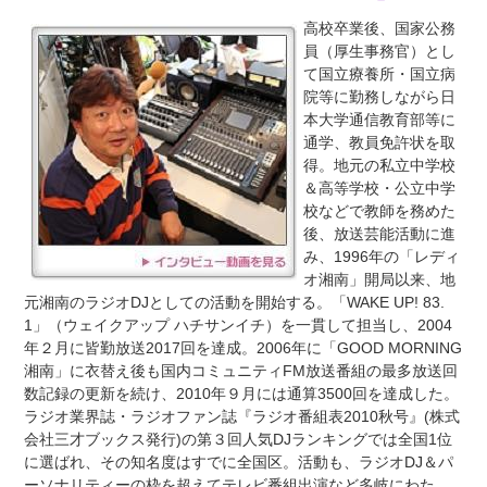
高校卒業後、国家公務
員（厚生事務官）とし
て国立療養所・国立病
院等に勤務しながら日
本大学通信教育部等に
通学、教員免許状を取
得。地元の私立中学校
＆高等学校・公立中学
校などで教師を務めた
後、放送芸能活動に進
み、1996年の「レディ
オ湘南」開局以来、地
元湘南のラジオDJとしての活動を開始する。「WAKE UP! 83.
1」（ウェイクアップ ハチサンイチ）を一貫して担当し、2004
年２月に皆勤放送2017回を達成。2006年に「GOOD MORNING
湘南」に衣替え後も国内コミュニティFM放送番組の最多放送回
数記録の更新を続け、2010年９月には通算3500回を達成した。
ラジオ業界誌・ラジオファン誌『ラジオ番組表2010秋号』(株式
会社三才ブックス発行)の第３回人気DJランキングでは全国1位
に選ばれ、その知名度はすでに全国区。活動も、ラジオDJ＆パ
ーソナリティーの枠を超えてテレビ番組出演など多岐にわた