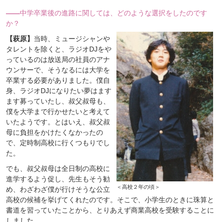
――
中学卒業後の進路に関しては、どのような選択をしたのです
か？
【萩原】
当時、ミュージシャンや
タレントを除くと、ラジオDJをや
っているのは放送局の社員のアナ
ウンサーで、そうなるには大学を
卒業する必要がありました。僕自
身、ラジオDJになりたい夢はます
ます募っていたし、叔父叔母も、
僕を大学まで行かせたいと考えて
いたようです。とはいえ、叔父叔
母に負担をかけたくなかったの
で、定時制高校に行くつもりでし
た。
でも、叔父叔母は全日制の高校に
進学するよう促し、先生もそう勧
＜高校２年の頃＞
め、わざわざ僕が行けそうな公立
高校の候補を挙げてくれたのです。そこで、小学生のときに珠算と
書道を習っていたことから、とりあえず商業高校を受験することに
しました。