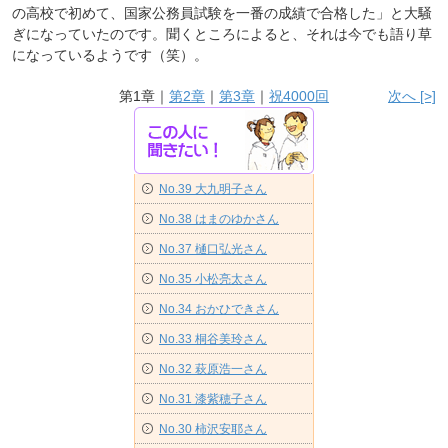
の高校で初めて、国家公務員試験を一番の成績で合格した」と大騒
ぎになっていたのです。聞くところによると、それは今でも語り草
になっているようです（笑）。
第1章｜
第2章
｜
第3章
｜
祝4000回
次へ [>]
No.39 大九明子さん
No.38 はまのゆかさん
No.37 樋口弘光さん
No.35 小松亮太さん
No.34 おかひできさん
No.33 桐谷美玲さん
No.32 萩原浩一さん
No.31 漆紫穂子さん
No.30 柿沢安耶さん