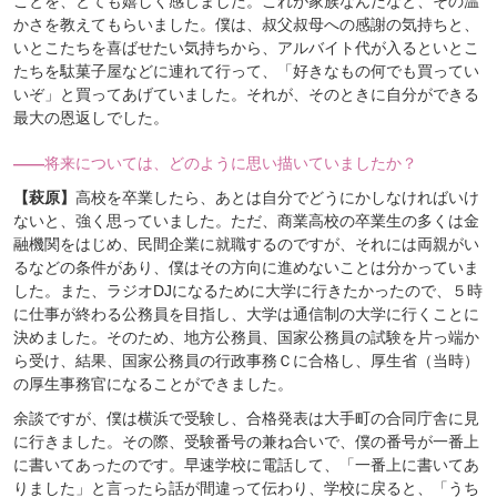
ことを、とても嬉しく感じました。これが家族なんだなと、その温
かさを教えてもらいました。僕は、叔父叔母への感謝の気持ちと、
いとこたちを喜ばせたい気持ちから、アルバイト代が入るといとこ
たちを駄菓子屋などに連れて行って、「好きなもの何でも買ってい
いぞ」と買ってあげていました。それが、そのときに自分ができる
最大の恩返しでした。
――
将来については、どのように思い描いていましたか？
【萩原】
高校を卒業したら、あとは自分でどうにかしなければいけ
ないと、強く思っていました。ただ、商業高校の卒業生の多くは金
融機関をはじめ、民間企業に就職するのですが、それには両親がい
るなどの条件があり、僕はその方向に進めないことは分かっていま
した。また、ラジオDJになるために大学に行きたかったので、５時
に仕事が終わる公務員を目指し、大学は通信制の大学に行くことに
決めました。そのため、地方公務員、国家公務員の試験を片っ端か
ら受け、結果、国家公務員の行政事務Ｃに合格し、厚生省（当時）
の厚生事務官になることができました。
余談ですが、僕は横浜で受験し、合格発表は大手町の合同庁舎に見
に行きました。その際、受験番号の兼ね合いで、僕の番号が一番上
に書いてあったのです。早速学校に電話して、「一番上に書いてあ
りました」と言ったら話が間違って伝わり、学校に戻ると、「うち