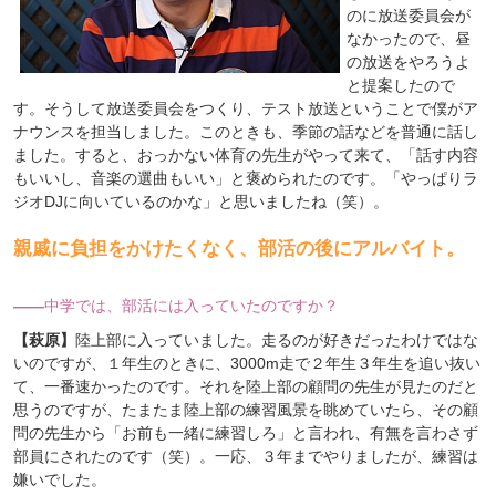
のに放送委員会が
なかったので、昼
の放送をやろうよ
と提案したので
す。そうして放送委員会をつくり、テスト放送ということで僕がア
ナウンスを担当しました。このときも、季節の話などを普通に話し
ました。すると、おっかない体育の先生がやって来て、「話す内容
もいいし、音楽の選曲もいい」と褒められたのです。「やっぱりラ
ジオDJに向いているのかな」と思いましたね（笑）。
親戚に負担をかけたくなく、部活の後にアルバイト。
――
中学では、部活には入っていたのですか？
【萩原】
陸上部に入っていました。走るのが好きだったわけではな
いのですが、１年生のときに、3000m走で２年生３年生を追い抜い
て、一番速かったのです。それを陸上部の顧問の先生が見たのだと
思うのですが、たまたま陸上部の練習風景を眺めていたら、その顧
問の先生から「お前も一緒に練習しろ」と言われ、有無を言わさず
部員にされたのです（笑）。一応、３年までやりましたが、練習は
嫌いでした。