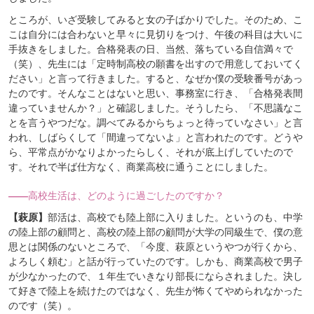
ところが、いざ受験してみると女の子ばかりでした。そのため、こ
こは自分には合わないと早々に見切りをつけ、午後の科目は大いに
手抜きをしました。合格発表の日、当然、落ちている自信満々で
（笑）、先生には「定時制高校の願書を出すので用意しておいてく
ださい」と言って行きました。すると、なぜか僕の受験番号があっ
たのです。そんなことはないと思い、事務室に行き、「合格発表間
違っていませんか？」と確認しました。そうしたら、「不思議なこ
とを言うやつだな。調べてみるからちょっと待っていなさい」と言
われ、しばらくして「間違ってないよ」と言われたのです。どうや
ら、平常点がかなりよかったらしく、それが底上げしていたので
す。それで半ば仕方なく、商業高校に通うことにしました。
――
高校生活は、どのように過ごしたのですか？
【萩原】
部活は、高校でも陸上部に入りました。というのも、中学
の陸上部の顧問と、高校の陸上部の顧問が大学の同級生で、僕の意
思とは関係のないところで、「今度、萩原というやつが行くから、
よろしく頼む」と話が行っていたのです。しかも、商業高校で男子
が少なかったので、１年生でいきなり部長にならされました。決し
て好きで陸上を続けたのではなく、先生が怖くてやめられなかった
のです（笑）。