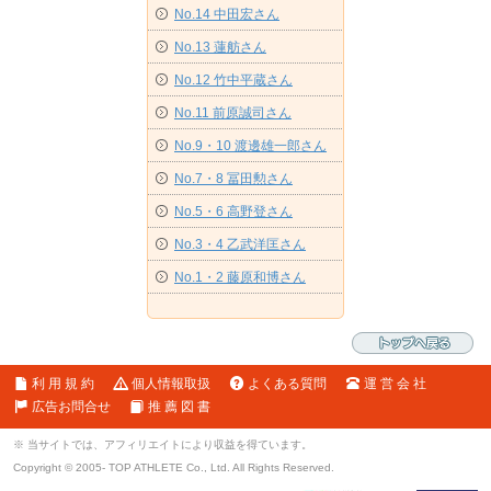
No.14 中田宏さん
No.13 蓮舫さん
No.12 竹中平蔵さん
No.11 前原誠司さん
No.9・10 渡邊雄一郎さん
No.7・8 冨田勲さん
No.5・6 高野登さん
No.3・4 乙武洋匡さん
No.1・2 藤原和博さん
利 用 規 約
個人情報取扱
よくある質問
運 営 会 社
広告お問合せ
推 薦 図 書
※ 当サイトでは、アフィリエイトにより収益を得ています。
Copyright © 2005- TOP ATHLETE Co., Ltd. All Rights Reserved.