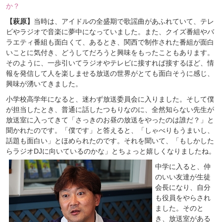
か？
【萩原】
当時は、アイドルの全盛期で歌謡曲があふれていて、テレ
ビやラジオで音楽に夢中になっていました。また、クイズ番組やバ
ラエティ番組も面白くて、あるとき、関西で制作された番組が面白
いことに気付き、どうしてだろうと興味をもったこともあります。
そのように、一歩引いてラジオやテレビに接すれば接するほど、情
報を発信して人を楽しませる放送の世界がとても面白そうに感じ、
興味が湧いてきました。
小学校高学年になると、迷わず放送委員会に入りました。そして僕
が担当したとき、普通に話したつもりなのに、全然知らない先生が
放送室に入ってきて「さっきのお昼の放送をやったのは誰だ？」と
聞かれたのです。「僕です」と答えると、「しゃべりもうまいし、
話題も面白い」とほめられたのです。それを聞いて、「もしかした
らラジオDJに向いているのかな」とちょっと嬉しくなりましたね。
中学に入ると、仲
のいい友達が生徒
会長になり、自分
も役員をやらされ
ました。そのと
き、放送室がある