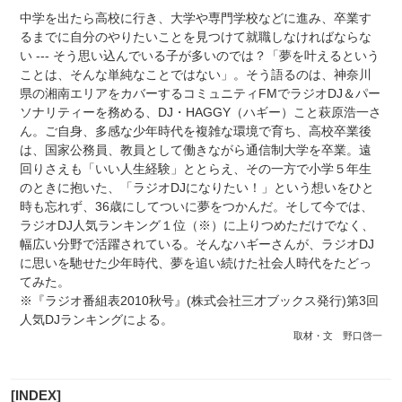
中学を出たら高校に行き、大学や専門学校などに進み、卒業す
るまでに自分のやりたいことを見つけて就職しなければならな
い --- そう思い込んでいる子が多いのでは？「夢を叶えるという
ことは、そんな単純なことではない」。そう語るのは、神奈川
県の湘南エリアをカバーするコミュニティFMでラジオDJ＆パー
ソナリティーを務める、DJ・HAGGY（ハギー）こと萩原浩一さ
ん。ご自身、多感な少年時代を複雑な環境で育ち、高校卒業後
は、国家公務員、教員として働きながら通信制大学を卒業。遠
回りさえも「いい人生経験」ととらえ、その一方で小学５年生
のときに抱いた、「ラジオDJになりたい！」という想いをひと
時も忘れず、36歳にしてついに夢をつかんだ。そして今では、
ラジオDJ人気ランキング１位（※）に上りつめただけでなく、
幅広い分野で活躍されている。そんなハギーさんが、ラジオDJ
に思いを馳せた少年時代、夢を追い続けた社会人時代をたどっ
てみた。
※『ラジオ番組表2010秋号』(株式会社三才ブックス発行)第3回
人気DJランキングによる。
取材・文 野口啓一
[INDEX]