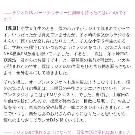
――
ラジオDJ＆パーソナリティーに興味を持ったのはいつ頃です
か？
【萩原】
小学５年生のとき、僕のハガキがラジオで読まれてからで
す。いつだったかは覚えていませんが、茅ヶ崎の叔父からラジオを
もらい、聴くのが楽しみになりました。そんな小学５年生のある
日、学校から帰宅していつものようにラジオをつけ、お気に入りの
NHK横浜FM放送を聴いていました。すると、「次は、茅ヶ崎市の
萩原浩一君からのお便りです」と、突然僕の名前が呼ばれ、ハガキ
が読まれたのです。僕はラジオDJの言葉をひと言も聴き漏らさない
よう、全身を耳にして聴きました。
それを機に、オープンスタジオへも足を運ぶようになりました。僕
のお気に入りの番組は、土曜日の午後にオンエアされていた「オー
プンスタジオ よこはまFMリクエスト」でした。当時は、土曜日の
午前は学校だったので、授業が終わると一目散に帰宅して、お昼ご
飯を食べて、東京の叔父や叔母と一緒にスタジオへ行きました。そ
こでいつも、自分もあのお兄さんのようになりたいと思いながら、
憧れのまなざしでラジオDJを見ていました。
――
ラジオDJに憧れるようになって、日常生活に変化はありました