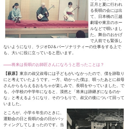
正月と夏に行われ
る長唄の会には出
て、日本橋の三越
劇場や東京のホー
ルなどで唄いまし
た。舞台のおかげ
で人前でも緊張し
ないようになり、ラジオDJ＆パーソナリティーの仕事をする上で
も、大いに役に立っていると思います。
――
将来は長唄のお師匠さんになろうと思ったことは？
【萩原】
東京の叔父叔母には子どもがいなかったので、僕を跡取り
にと考えていたようです。一方、幼かった僕は、唄ったあとに叔母
さんからもらえるおもちゃが楽しみで、長唄をやっていました。で
も、小学校の中学年になると、漠然と「将来は跡継ぎになるのか
な」と考えるようになり、そのつもりで、叔父の後について回って
いました。
ところが、小学６年生のときに、
運動会の日と長唄の会の日がバッ
ティングしてしまったのです。当