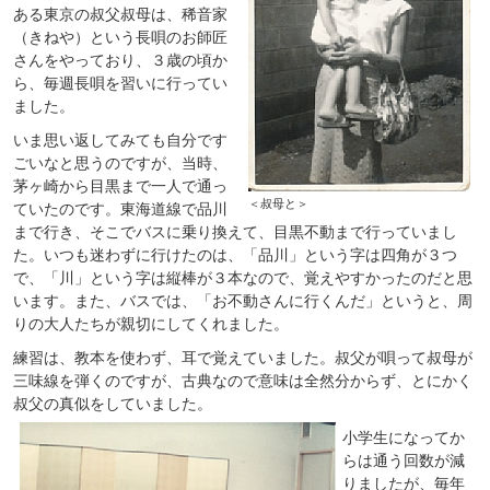
ある東京の叔父叔母は、稀音家
（きねや）という長唄のお師匠
さんをやっており、３歳の頃か
ら、毎週長唄を習いに行ってい
ました。
いま思い返してみても自分です
ごいなと思うのですが、当時、
茅ヶ崎から目黒まで一人で通っ
＜叔母と＞
ていたのです。東海道線で品川
まで行き、そこでバスに乗り換えて、目黒不動まで行っていまし
た。いつも迷わずに行けたのは、「品川」という字は四角が３つ
で、「川」という字は縦棒が３本なので、覚えやすかったのだと思
います。また、バスでは、「お不動さんに行くんだ」というと、周
りの大人たちが親切にしてくれました。
練習は、教本を使わず、耳で覚えていました。叔父が唄って叔母が
三味線を弾くのですが、古典なので意味は全然分からず、とにかく
叔父の真似をしていました。
小学生になってか
らは通う回数が減
りましたが、毎年