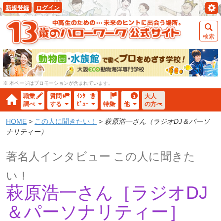
新規登録
ログイン
検索
※ 本ページはプロモーションが含まれています。
職業
質問
ｲﾝﾀ
大人
調べ
する
ﾋﾞｭｰ
特集
他
の方へ
HOME
>
この人に聞きたい！
>
萩原浩一さん（ラジオDJ＆パーソ
ナリティー）
著名人インタビュー この人に聞きた
い！
萩原浩一さん［ラジオDJ
＆パーソナリティー］