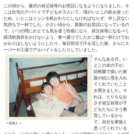
この頃から、藤沢の叔父叔母のお世話になるようになりました。そ
こは社宅のアパートで子どもが３人いて、僕がいとこの机を使った
ため、いとこはミシンを机がわりにしなければならず、申し訳ない
気持ちで一杯でした。小さい頃から、親類のお世話になっているの
で、いつの間にかとても気を遣う性格になり、叔父叔母になるべく
経済的負担をかけないよう、食べ盛りでしたがご飯は一杯だけでお
かわりはしないようにしたり、毎日部活で汗を流した後、さらにス
ーパーや工場でアルバイトをしたりしていました。
そんなある日、い
とこの末の子が、
幼稚園で描いた家
族の絵に僕を入れ
てくれていたこと
を聞きました。そ
れは、とりもなお
さず叔父叔母が子
どもたちにそう教
育しているから
で、自分を家族と
＜従妹と＞
思ってくれている