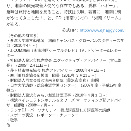
り、湘南の観光親善大使的な存在でもある。愛称「ハギー」。
趣味は旅行と地図を見ること。特技は長唄。著書に「湘南に朝
がやってきました！」と、CD（湘南ソング）「湘南ドリーム」
がある。
公式HP：
http://www.djhaggy.com/
【その他の肩書き】
・多摩大学非常勤講師 湘南キャンパス・グローバルスタディーズ学
部（2010年4月～）
・J:COM湘南（湘南地区ケーブルテレビ）TVナビゲーター&レポー
ター
・社団法人藤沢市観光協会 エグゼクティブ・アドバイザー（宣伝部
長）（2005年2月11日～）
・茅ヶ崎市観光協会 観光アドバイザー（2008年4月1日～）
・寒川町観光協会応援団 団長（2010年３月23日～）
・財団法人同友会藤沢湘南台病院（藤沢市高倉） 顧問
・日本大学講師（総合生涯学習センター）（2007年度・平成19年度
担当）
・財団法人藤沢市みらい創造財団理事（2010年４月１日～）
・横浜ベイシェラトンホテル＆タワーズ マーケティング部アドバイ
ザー(顧問)（2008年７月～）
・ラジオDJ・パーソナリティー養成講座話し方講座等の講師
・スポーツ実況・レポーター・ナレーター
・歌手
他