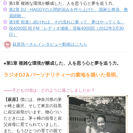
第1章 複雑な環境が醸成した、人を思う心と夢を追う力。
第2章 DJ・HAGGYの人間的深みを作り上げた、国家公務員、教
員経験。
第3章 前進し続ければ、その流れに乗って、夢はやってくる。
祝4000回 祝 FM「レディオ湘南」登板4000回（2012年3月30
日）
萩原浩一さんインタビュー動画はこちら
●
第1章 複雑な環境が醸成した、人を思う心と夢を追う力。
ラジオDJ＆パーソナリティーの素地を築いた長唄。
――
子どもの頃は、どのように過ごしましたか？
【萩原】
僕には、神奈川県の茅
ヶ崎と藤沢、そして東京の目黒
に叔父叔母がいます。物心つい
たときには、茅ヶ崎の祖母と叔
父叔母に育てられていました。
また、もうひとつの育ての親で